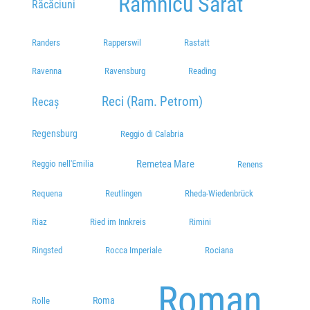
Râmnicu Sărat
Răcăciuni
Randers
Rapperswil
Rastatt
Ravenna
Ravensburg
Reading
Reci (Ram. Petrom)
Recaș
Regensburg
Reggio di Calabria
Remetea Mare
Reggio nell'Emilia
Renens
Requena
Reutlingen
Rheda-Wiedenbrück
Riaz
Ried im Innkreis
Rimini
Ringsted
Rocca Imperiale
Rociana
Roman
Roma
Rolle