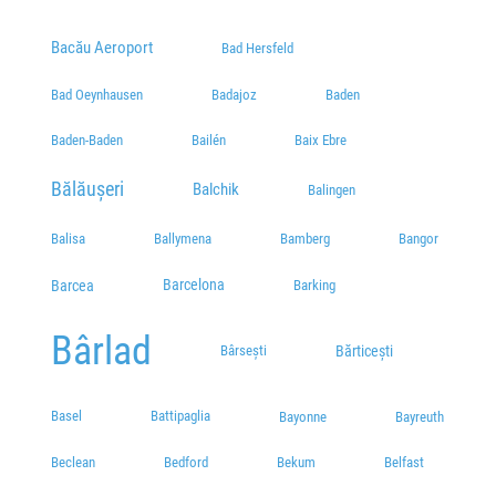
vis-a-vis de Biserica "Radu Negru"
Bacău Aeroport
Bad Hersfeld
Șos. Buzăului 117, Brăila 810295, Romania
Plecări / Sosiri
Bad Oeynhausen
Badajoz
Baden
Agentia Coltrans
Baden-Baden
Bailén
Baix Ebre
Str. Calea Galati nr 56, BL 2, parter
Plecări / Sosiri
Bălăușeri
Balchik
Balingen
Parcare ZOO
Balisa
Ballymena
Bamberg
Bangor
Plecări / Sosiri
Barcelona
Barcea
Barking
Statie MOL (iesire Braila)
Calea Calarasilor (iesire Braila)
Bârlad
Plecări / Sosiri
Bărticești
Bârsești
Biserica "Radu Negru"
Plecări / Sosiri
Basel
Battipaglia
Bayonne
Bayreuth
Piata Concordia
Beclean
Bedford
Bekum
Belfast
Plecări / Sosiri