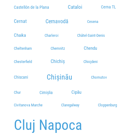
Cataloi
Cerna TL
Castellón de la Plana
Cernat
Cernavodă
Cesena
Chaika
Charleroi
Châtel-Saint-Denis
Chendu
Cheltenham
Chemnitz
Chichiș
Chesterfield
Chiojdeni
Chișinău
Chiscani
Chomutov
Cipău
Cimișlia
Chur
Civitanova Marche
Claregalway
Cloppenburg
Cluj Napoca