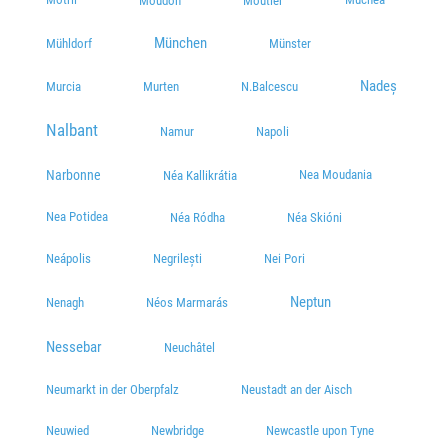
Moudon
Moutier
München
Mühldorf
Münster
Nadeș
Murcia
Murten
N.Balcescu
Nalbant
Namur
Napoli
Narbonne
Nea Moudania
Néa Kallikrátia
Nea Potidea
Néa Ródha
Néa Skióni
Neápolis
Negrilești
Nei Pori
Neptun
Nenagh
Néos Marmarás
Nessebar
Neuchâtel
Neumarkt in der Oberpfalz
Neustadt an der Aisch
Neuwied
Newbridge
Newcastle upon Tyne