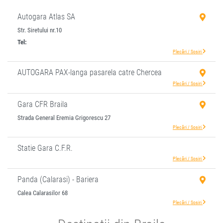
Autogara Atlas SA
Str. Siretului nr.10
Tel:
+4-0239-619.220
Plecări / Sosiri
AUTOGARA PAX-langa pasarela catre Chercea
Plecări / Sosiri
Gara CFR Braila
Strada General Eremia Grigorescu 27
Plecări / Sosiri
Statie Gara C.F.R.
Plecări / Sosiri
Panda (Calarasi) - Bariera
Calea Calarasilor 68
Plecări / Sosiri