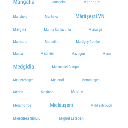
Mangalia
Mannheim
Manheim
Mărășești VN
Mansfield
Mantova
Margina
Marina Schiavonia
Markaryd
Marmaris
Marseille
Martigny-Combe
Măxineni
Massa
Mazagón
Meco
Medgidia
Medina del Campo
Meinerzhagen
Mellerud
Memmingen
Mestre
Mesinón
Mérida
Miclăușeni
Metamorfosi
Middlesbrough
Miercurea Sibiului
Miguel Esteban