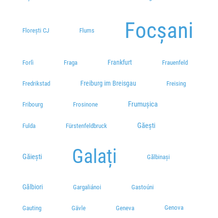
Focșani
Florești CJ
Flums
Frankfurt
Forlì
Fraga
Frauenfeld
Freiburg im Breisgau
Fredrikstad
Freising
Frumușica
Fribourg
Frosinone
Găești
Fulda
Fürstenfeldbruck
Galați
Găieşti
Gălbinași
Gălbiori
Gargaliánoi
Gastoúni
Genova
Gauting
Gävle
Geneva