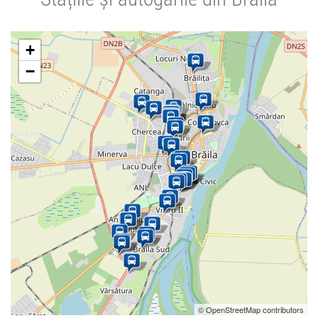
+
−
© OpenStreetMap contributors