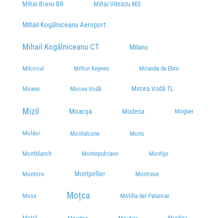
Mihai Bravu BR
Mihai Viteazu MS
Mihail Kogălniceanu Aeroport
Mihail Kogălniceanu CT
Milano
Milcovul
Milton Keynes
Miranda de Ebro
Mircea Vodă TL
Mirano
Mircea Vodă
Mizil
Moacșa
Modena
Moguer
Moláoi
Monfalcone
Mons
Montblanch
Montepulciano
Montijo
Montpellier
Montoro
Montreux
Moțca
Moss
Motilla del Palancar
Motril
Muchea