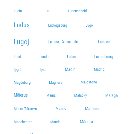
Luciu
Luciu
Lüdenscheid
Luduș
Ludwigsburg
Lugo
Lugoj
Lunca Câlnicului
Luncani
Lund
Lunde
Luton
Luxembourg
Măcin
Madrid
Lygiá
Lyss
Maidstone
Magdeburg
Maghera
Măieruș
Málaga
Mainz
Malacky
Mamaia
Malmö
Malko Tŭrnovo
Mândra
Manchester
Mandal