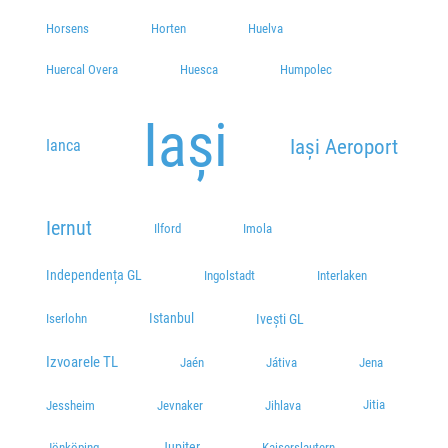
Horsens
Horten
Huelva
Huercal Overa
Huesca
Humpolec
Iași
Iași Aeroport
Ianca
Iernut
Ilford
Imola
Independența GL
Ingolstadt
Interlaken
Istanbul
Ivești GL
Iserlohn
Izvoarele TL
Jaén
Játiva
Jena
Jitia
Jessheim
Jevnaker
Jihlava
Jupiter
Jönköping
Kaiserslautern