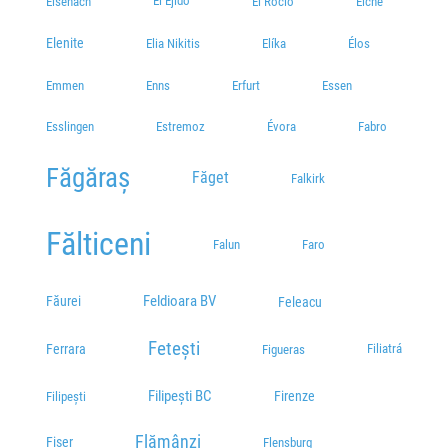
El Ejido
Eisenach
El Rocío
Elche
Elenite
Elíka
Élos
Elia Nikitis
Emmen
Enns
Erfurt
Essen
Esslingen
Estremoz
Évora
Fabro
Făgăraș
Făget
Falkirk
Fălticeni
Falun
Faro
Feldioara BV
Făurei
Feleacu
Fetești
Ferrara
Filiatrá
Figueras
Filipești BC
Firenze
Filipești
Flămânzi
Fișer
Flensburg