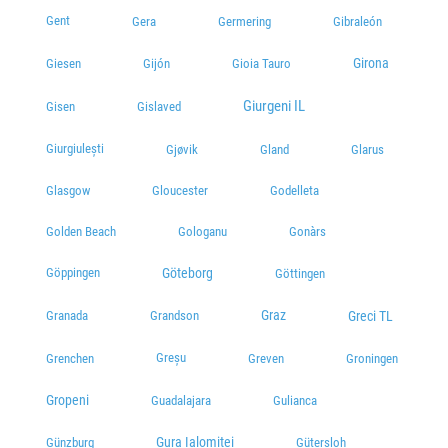
Gent
Gera
Germering
Gibraleón
Girona
Giesen
Gijón
Gioia Tauro
Giurgeni IL
Gisen
Gislaved
Giurgiulești
Gjøvik
Gland
Glarus
Glasgow
Gloucester
Godelleta
Golden Beach
Gologanu
Gonàrs
Göppingen
Göteborg
Göttingen
Graz
Greci TL
Granada
Grandson
Greșu
Grenchen
Greven
Groningen
Gropeni
Guadalajara
Gulianca
Gura Ialomiței
Günzburg
Gütersloh