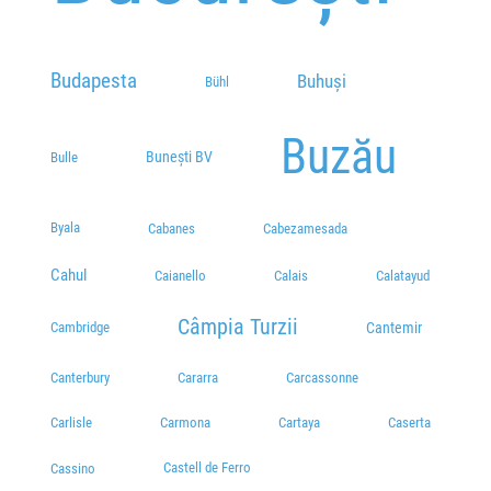
Tel:
+4-0239-676.722
Plecări / Sosiri
Budapesta
Statie Massaro
Buhuși
Bühl
Str. Tineretului 38
Plecări / Sosiri
Buzău
Bunești BV
Bulle
Statie Braila
Plecări / Sosiri
Byala
Cabanes
Cabezamesada
Statie Atlassib
Cahul
Caianello
Calais
Calatayud
Calea Calarasilor, Nr. 66
Plecări / Sosiri
Câmpia Turzii
Cantemir
Cambridge
Canterbury
Cararra
Carcassonne
Carlisle
Carmona
Cartaya
Caserta
Castell de Ferro
Cassino