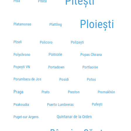
Pitești
Piscu
Pisa
Ploiești
Platamonas
Plattling
Plzeň
Policoro
Polizești
Pomorie
Polychrono
Popas Chirana
Popești VN
Portadown
Portlaoise
Porumbacu de Jos
Posidi
Potos
Praga
Prato
Preston
Promakhón
Pufești
Psakoudia
Puerto Lumbreras
Quintanar de la Orden
Puget-sur Argens