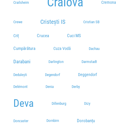
Craiova
Cremona
Crailsheim
Cristești IS
Crewe
Cristian SB
Cuci MS
Crucea
Criț
Cumpărătura
Cuza Vodă
Dachau
Darabani
Darlington
Darmstadt
Deggendorf
Dedulești
Degendorf
Delémont
Denia
Derby
Deva
Dillenburg
Dizy
Dorobanțu
Dornbirn
Doncaster