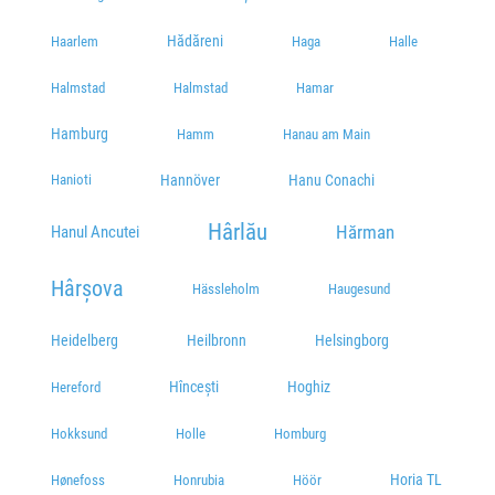
Hădăreni
Haarlem
Haga
Halle
Halmstad
Halmstad
Hamar
Hamburg
Hamm
Hanau am Main
Hanioti
Hannöver
Hanu Conachi
Hârlău
Hărman
Hanul Ancutei
Hârșova
Hässleholm
Haugesund
Heidelberg
Heilbronn
Helsingborg
Hîncești
Hoghiz
Hereford
Hokksund
Holle
Homburg
Horia TL
Hønefoss
Honrubia
Höör