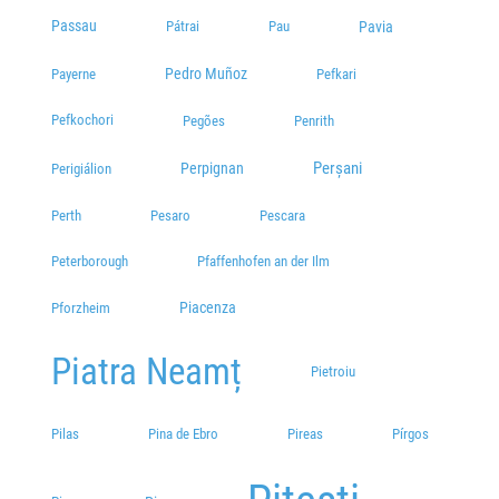
Passau
Pátrai
Pavia
Pau
Pedro Muñoz
Payerne
Pefkari
Pefkochori
Pegões
Penrith
Perșani
Perpignan
Perigiálion
Perth
Pesaro
Pescara
Peterborough
Pfaffenhofen an der Ilm
Piacenza
Pforzheim
Piatra Neamț
Pietroiu
Pilas
Pina de Ebro
Pireas
Pírgos