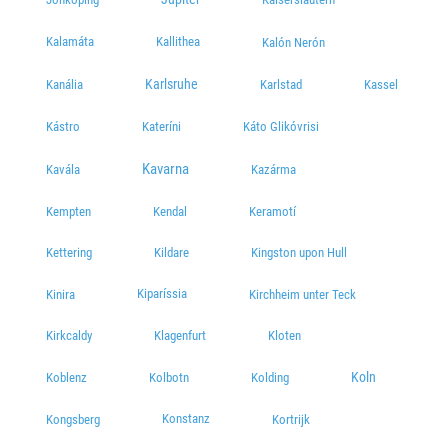
Kalamáta
Kallithea
Kalón Nerón
Karlsruhe
Kanália
Karlstad
Kassel
Kástro
Kateríni
Káto Glikóvrisi
Kavarna
Kavála
Kazárma
Kempten
Kendal
Keramotí
Kettering
Kildare
Kingston upon Hull
Kiparíssia
Kinira
Kirchheim unter Teck
Kirkcaldy
Klagenfurt
Kloten
Koln
Koblenz
Kolbotn
Kolding
Konstanz
Kongsberg
Kortrijk