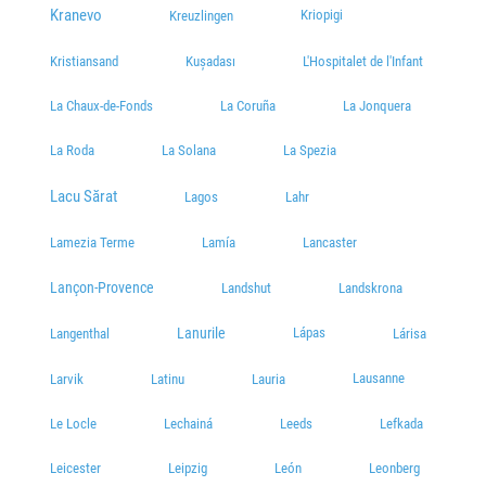
Kranevo
Kriopigi
Kreuzlingen
Kristiansand
Kușadası
L'Hospitalet de l'Infant
La Chaux-de-Fonds
La Coruña
La Jonquera
La Roda
La Solana
La Spezia
Lacu Sărat
Lagos
Lahr
Lamezia Terme
Lamía
Lancaster
Lançon-Provence
Landshut
Landskrona
Lanurile
Lápas
Langenthal
Lárisa
Lausanne
Larvik
Latinu
Lauria
Le Locle
Lechainá
Leeds
Lefkada
Leicester
Leipzig
León
Leonberg