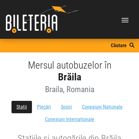
Căutare
Mersul autobuzelor în
Brăila
Braila, Romania
Stații
Plecări
Sosiri
Conexiuni Naționale
Conexiuni Internaționale
Stațiile și autogările din Brăila