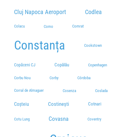
Cluj Napoca Aeroport
Codlea
Colacu
Comrat
Como
Constanța
Cookstown
Copălău
Copăceni CJ
Copenhagen
Corbu Nou
Corby
Córdoba
Corral de Almaguer
Cosenza
Coslada
Costinești
Coșteiu
Cotnari
Covasna
Cotu Lung
Coventry