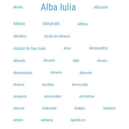
Alba Iulia
CATEDRALA(dupa sens giratoriu pe Dorobanti)
Akráta
Albacete
Plecări / Sosiri
Statie Plantelor
Albena
Albești MS
Albina
Strada Plantelor, Brăila, Romania
Albufeira
Alcalá de Henares
Plecări / Sosiri
CARREFOUR
Alessandria
Alcázar de San Juan
Alcoi
VARSATURA
Alicante
Alfamén
Alíki
Almelo
Plecări / Sosiri
Almería
Almendralejo
Almonte
Statie Grivitei / F.C
strada grivitei 103
Alverca
Amaliás
Ammoudiá
Plecări / Sosiri
Amposta
Amsterdam
Amstetten
Brăila (Gara)
str. Siretului, nr. 1
Ancona
Andravída
Andújar
Ansbach
Plecări / Sosiri
Antrim
Antwerp
Apeldoorn
Brico Depot