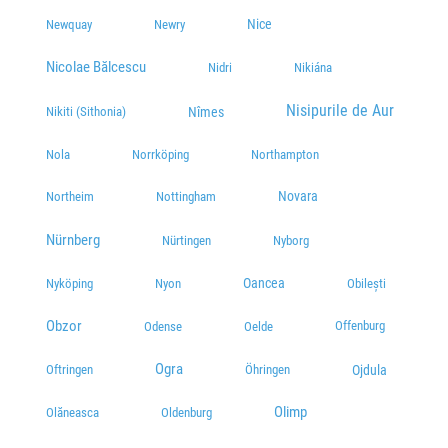
Nice
Newquay
Newry
Nicolae Bălcescu
Nidri
Nikiána
Nisipurile de Aur
Nîmes
Nikiti (Sithonia)
Nola
Norrköping
Northampton
Novara
Northeim
Nottingham
Nürnberg
Nürtingen
Nyborg
Oancea
Nyköping
Nyon
Obilești
Obzor
Offenburg
Odense
Oelde
Ogra
Öhringen
Ojdula
Oftringen
Olimp
Olăneasca
Oldenburg