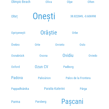
Olimpic Beach
Oliva
Olpe
Olten
Onești
Olteț
38.822849, -0.606998
Orăștie
Oprișenești
Orbe
Örebro
Orte
Orvieto
Oslo
Ovidiu
Osnabrück
Osona
Oviedo
Ozun CV
Oxford
Padborg
Padova
Palioúrion
Palos de la Frontera
Paralia Katerini
Pappadhiánika
Párga
Pașcani
Parma
Parsberg