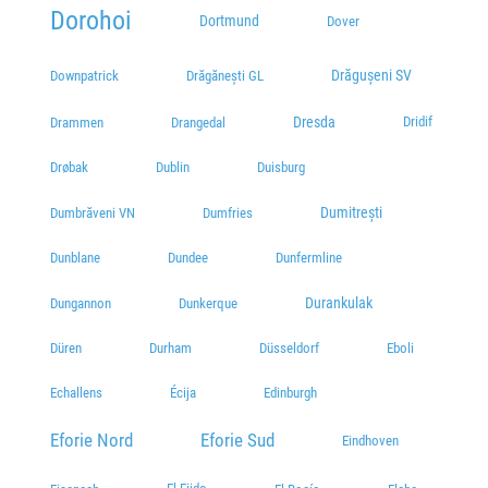
Dorohoi
Dortmund
Dover
Drăgușeni SV
Downpatrick
Drăgănești GL
Dresda
Dridif
Drammen
Drangedal
Drøbak
Dublin
Duisburg
Dumitrești
Dumbrăveni VN
Dumfries
Dunblane
Dundee
Dunfermline
Durankulak
Dungannon
Dunkerque
Düren
Durham
Düsseldorf
Eboli
Echallens
Écija
Edinburgh
Eforie Nord
Eforie Sud
Eindhoven