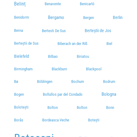
Belinț
Benicarló
Benavente
Statie Ciocarlia
Plecări / Sosiri
Bergamo
Benidorm
Berlin
Bergen
str. Chisinau
Berna
Berteștii de Jos
Bertesti De Sus
Plecări / Sosiri
Berteștii de Sus
Biberach an der Riß
Biel
STATII :PECO OMV(Intersesctie BUZAU) / GRADINA ZOO /
CARREFOUR
Bielefeld
Bilbao
Biriatou
Plecări / Sosiri
Birmingham
Blackburn
Blackpool
Parcare Taxi langa Raiffaisen (Plantelor)
Bø
Böblingen
Bochum
Bodrum
Bulevardul Dorobanților 678
Plecări / Sosiri
Bologna
Bogen
Bollullos par del Condado
Bulevardul Dorobanților 413, Brăila 810061
Bolotești
Bolton
Bolton
Bonn
Braila, Kaufland 1 Mai
Plecări / Sosiri
Borås
Bordeasca Veche
Botești
BRAILA MALL
STR PRINCIPALA NR4