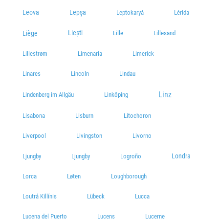
Leova
Lepșa
Leptokaryá
Lérida
Liești
Liège
Lille
Lillesand
Lillestrøm
Limenaria
Limerick
Linares
Lincoln
Lindau
Linz
Lindenberg im Allgäu
Linköping
Lisabona
Lisburn
Litochoron
Liverpool
Livingston
Livorno
Londra
Ljungby
Ljungby
Logroño
Lorca
Løten
Loughborough
Loutrá Killínis
Lübeck
Lucca
Lucena del Puerto
Lucens
Lucerne