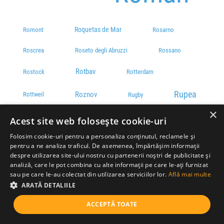
Roquetas de Mar
Romont
Rosarno
Roscrea
Roseto degli Abruzzi
Rossano
Rotbav
Rostock
Rotterdam
Rupea
Roznov
Rottweil
Rugby
×
Săbăoani
Rupea Gară
Saarbrücken
Acest site web folosește cookie-uri
Folosim cookie-uri pentru a personaliza conținutul, reclamele și
Săcel SB
Sainte-Croix
Sala Consilina
pentru a ne analiza traficul. De asemenea, împărtășim informații
despre utilizarea site-ului nostru cu partenerii noștri de publicitate și
Săliște SB
Salcia Tudor
Salerno
analiză, care le pot combina cu alte informații pe care le-ați furnizat
sau pe care le-au colectat din utilizarea serviciilor lor.
Află mai multe
Salonic
Salzburg
Salou
ARATĂ DETALIILE
ACCEPTĂ TOATE
Sâmbăta de Jos
San Benedetto del Tronto