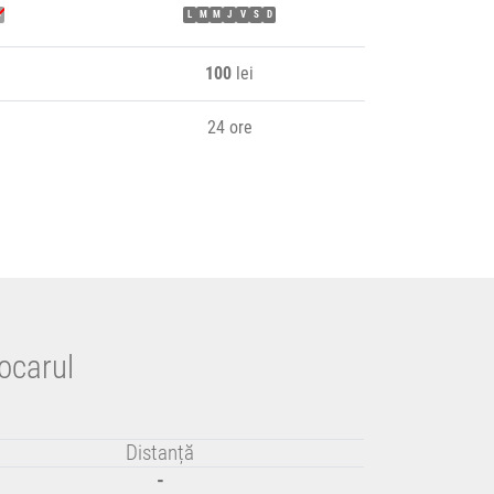
D
L
M
M
J
V
S
D
100
lei
24 ore
tocarul
Distanță
-