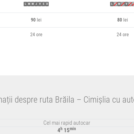
L
M
M
J
V
S
D
L
M
M
J
V
S
90
lei
80
lei
24 ore
24 ore
ații despre ruta Brăila – Cimișlia cu au
Cel mai rapid autocar
h
min
4
15