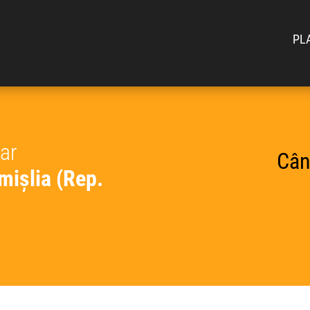
PL
car
Cân
mișlia (Rep.