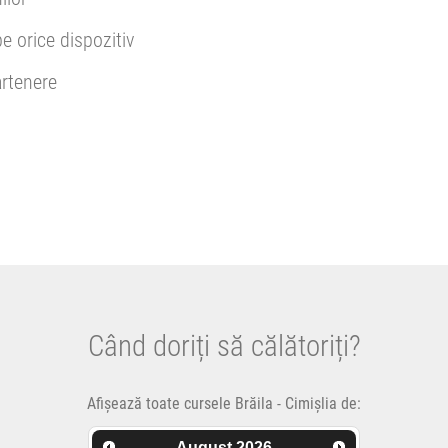
pe orice dispozitiv
rtenere
Când doriți să călătoriți?
Afișează toate cursele Brăila - Cimișlia de:
August
2026