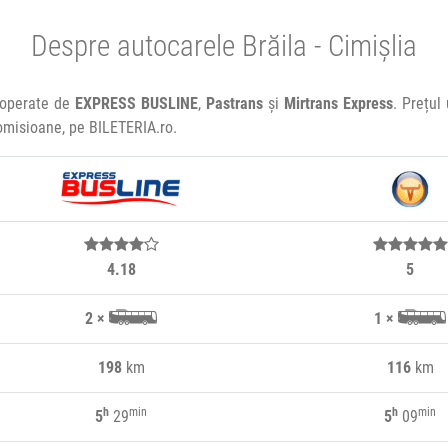
Despre autocarele Brăila - Cimișlia
e operate de
EXPRESS BUSLINE
,
Pastrans
și
Mirtrans Express
. Prețul
comisioane, pe BILETERIA.ro.
4.18
5
2 ×
1 ×
198
km
116
km
h
min
h
min
5
29
5
09