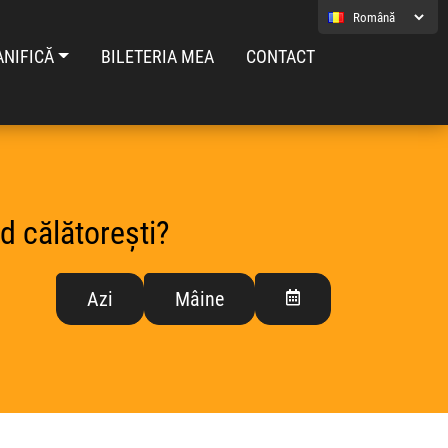
ANIFICĂ
BILETERIA MEA
CONTACT
d călătorești?
Azi
Mâine