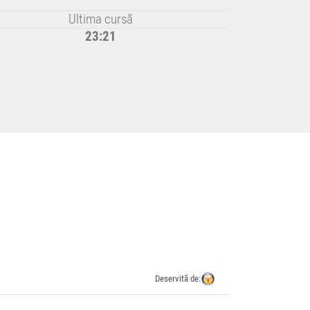
Ultima cursă
23:21
Deservită de: