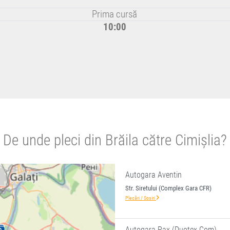
Prima cursă
10:00
De unde pleci din Brăila către Cimișlia?
Autogara Aventin
Str. Siretului (Complex Gara CFR)
Plecări / Sosiri
Autogara Pax (Duotex Com)