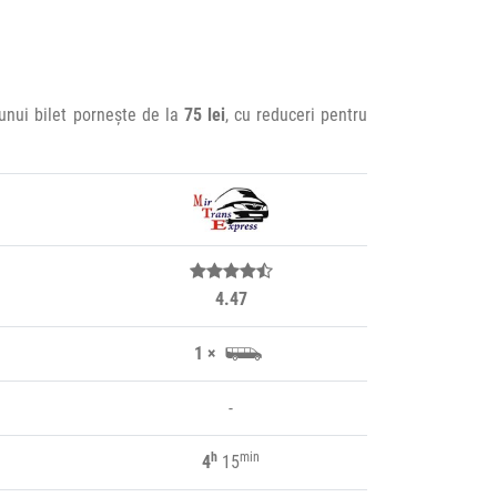
 unui bilet pornește de la
75 lei
, cu reduceri pentru
4.47
1 ×
-
h
min
4
15