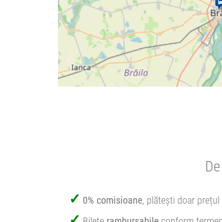
De 
0% comisioane
, plătești doar prețul 
Bilete
rambursabile
conform termen