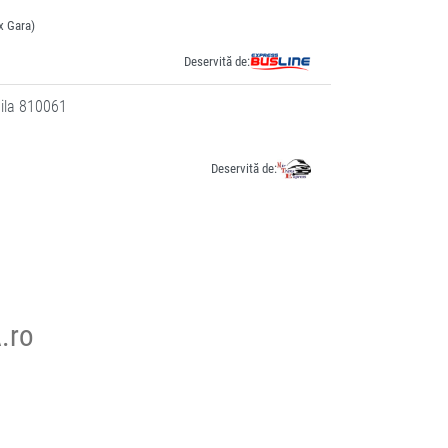
x Gara)
Deservită de:
ăila 810061
Deservită de:
.ro