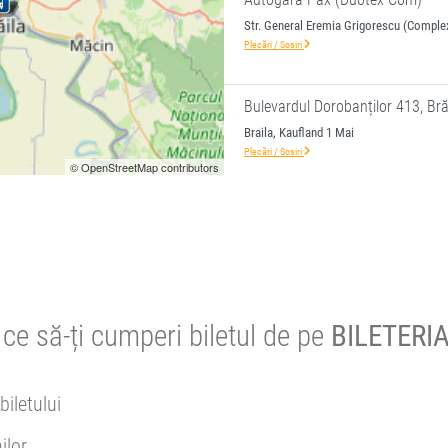
Str. General Eremia Grigorescu (Comple
Plecări / Sosiri
Bulevardul Dorobanților 413, Br
Braila, Kaufland 1 Mai
Plecări / Sosiri
© OpenStreetMap contributors
ce să-ți cumperi biletul de pe
BILETERIA
biletului
ilor