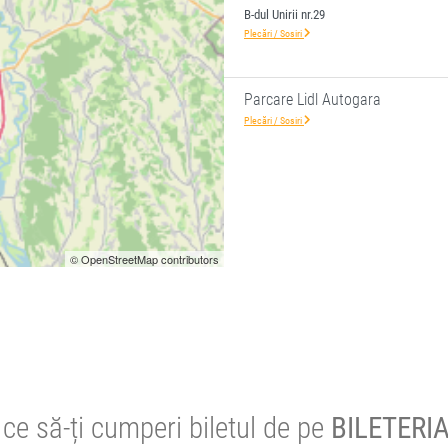
B-dul Unirii nr.29
Plecări / Sosiri
Parcare Lidl Autogara
Plecări / Sosiri
© OpenStreetMap contributors
ce să-ți cumperi biletul de pe
BILETERIA