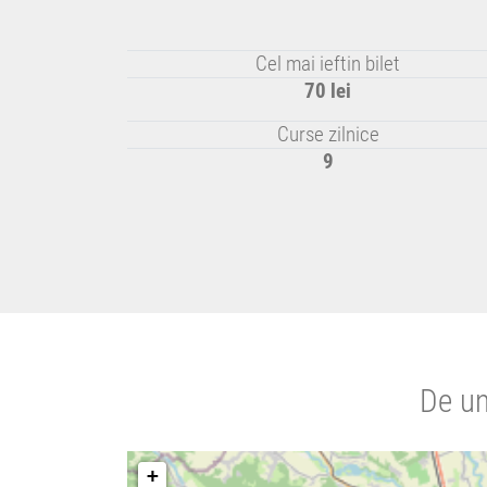
Cel mai ieftin bilet
70 lei
Curse zilnice
9
De un
+