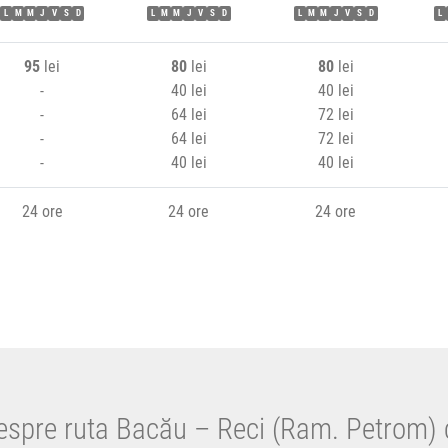
L
M
M
J
V
S
D
L
M
M
J
V
S
D
L
M
M
J
V
S
D
L
95
lei
80
lei
80
lei
-
40 lei
40 lei
-
64 lei
72 lei
-
64 lei
72 lei
-
40 lei
40 lei
24 ore
24 ore
24 ore
despre ruta Bacău – Reci (Ram. Petrom) 