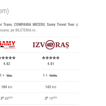
rom)
er Trans
,
COMPANIA MICEDU
,
Samy Travel Tour
și
isioane, pe BILETERIA.ro.
4.82
4.81
1 ×
1 ×
184
km
143
km
h
min
h
min
3
00
3
19