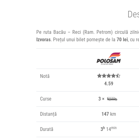
Des
Pe ruta Bacău – Reci (Ram. Petrom) circulă ziln
Izvoras
. Prețul unui bilet pornește de la
70 lei
, cu 
Notă
4.59
Curse
3 ×
Distanță
147
km
h
min
Durată
3
14