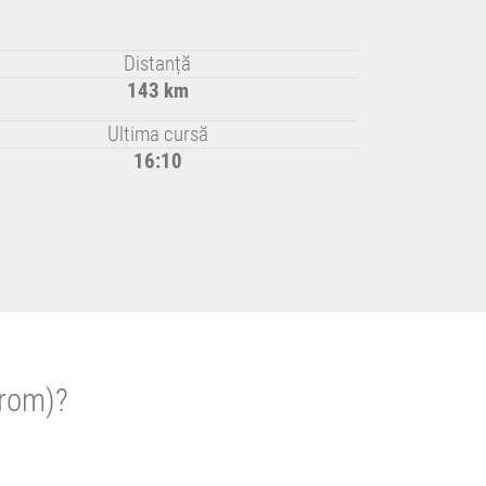
Distanță
143 km
Ultima cursă
16:10
trom)?