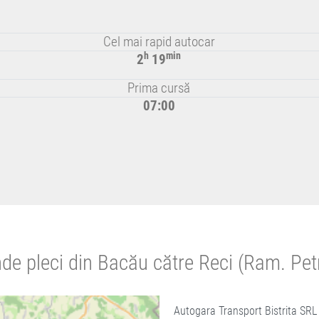
Cel mai rapid autocar
h
min
2
19
Prima cursă
07:00
de pleci din Bacău către Reci (Ram. Pe
Autogara Transport Bistrita SRL