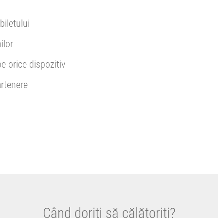
biletului
ilor
pe orice dispozitiv
rtenere
Când doriți să călătoriți?