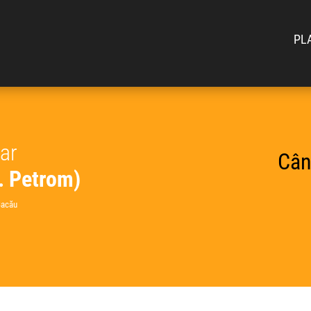
PL
car
Cân
. Petrom)
Bacău