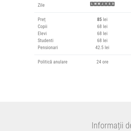
Zile
L
M
M
J
V
S
D
Preț
85
lei
Copii
68 lei
Elevi
68 lei
Studenti
68 lei
Pensionari
42.5 lei
Politică anulare
24 ore
Informații 