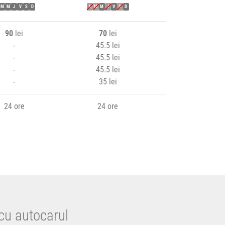
M
M
J
V
S
D
L
M
M
J
V
S
D
90
lei
70
lei
-
45.5 lei
-
45.5 lei
-
45.5 lei
-
35 lei
24 ore
24 ore
cu autocarul