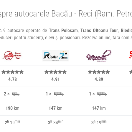
pre autocarele Bacău - Reci (Ram. Pet
ic 9 autocare operate de
Trans Polosam
,
Trans Olteanu Tour
,
Riedl
reduceri pentru studenți, elevi și pensionari. Rezervă online, fără com
4.78
4.91
4.89
2 ×
1 ×
1 ×
190
km
147
km
147
km
h
min
h
min
h
min
2
19
3
34
3
19