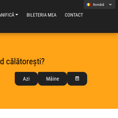
ANIFICĂ
BILETERIA MEA
CONTACT
d călătorești?
Azi
Mâine