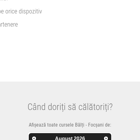
pe orice dispozitiv
rtenere
Când doriți să călătoriți?
Afișează toate cursele Bălți - Focșani de:
August
2026