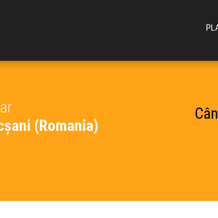
PL
car
Cân
ocșani (Romania)