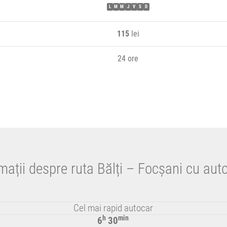
L
M
M
J
V
S
D
115
lei
24 ore
mații despre ruta Bălți – Focșani cu aut
Cel mai rapid autocar
h
min
6
30