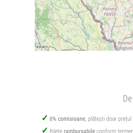
De 
0% comisioane
, plătești doar prețul 
Bilete
rambursabile
conform termen