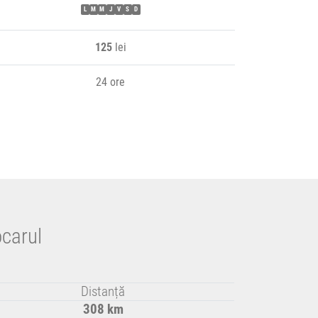
L
M
M
J
V
S
D
125
lei
24 ore
ocarul
Distanță
308 km