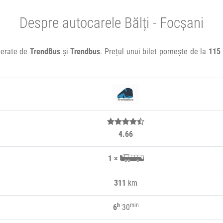
Despre autocarele Bălți - Focșani
operate de
TrendBus
și
Trendbus
. Prețul unui bilet pornește de la
115 
4.66
1 ×
311
km
h
min
6
30