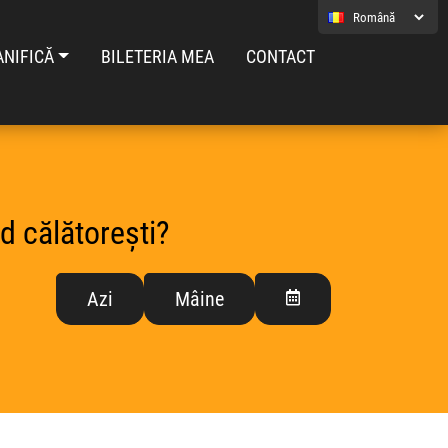
ANIFICĂ
BILETERIA MEA
CONTACT
d călătorești?
Azi
Mâine