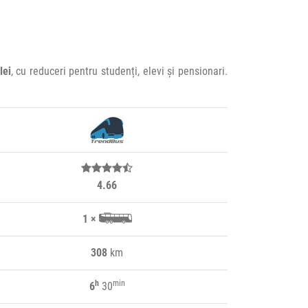
lei
, cu reduceri pentru studenți, elevi și pensionari.
4.66
1 ×
308
km
h
min
6
30