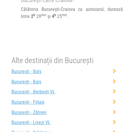
București către Craiova?
Călătoria București-Craiova cu autocarul, durează
h
min
h
min
între
2
29
și
4
25
.
Alte destinații din București
București - Bals
București - Balș
București - Berbești VL
București - Filiași
București - Zătreni
București - Livezi VL