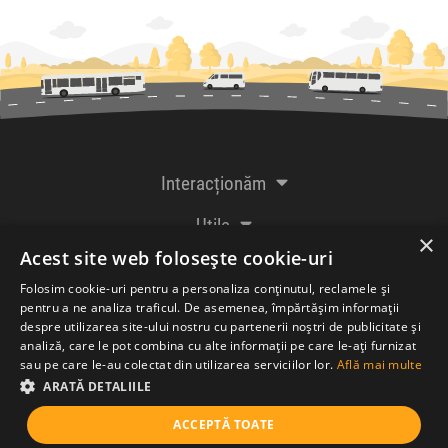
Interacționăm
Utile
×
Acest site web folosește cookie-uri
De la creatorii
Folosim cookie-uri pentru a personaliza conținutul, reclamele și
pentru a ne analiza traficul. De asemenea, împărtășim informații
despre utilizarea site-ului nostru cu partenerii noștri de publicitate și
analiză, care le pot combina cu alte informații pe care le-ați furnizat
Acceptăm plăți cu
sau pe care le-au colectat din utilizarea serviciilor lor.
Află mai multe
ARATĂ DETALIILE
ACCEPTĂ TOATE
© Bileteria SRL 2005-2026 |
Termeni și condiții