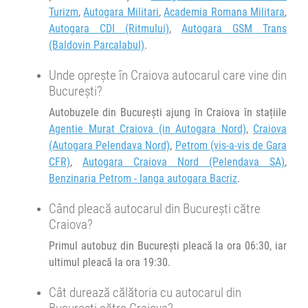
Turizm
,
Autogara Militari
,
Academia Romana Militara
,
Durată:
Zile de circulație:
Autogara CDI (Ritmului)
,
Autogara GSM Trans
h
min
2
29
L
M
M
J
V
S
D
(Baldovin Parcalabul)
.
Unde oprește în Craiova autocarul care vine din
București?
Autobuzele din București ajung în Craiova în stațiile
Agentie Murat Craiova (in Autogara Nord)
,
Craiova
(Autogara Pelendava Nord)
,
Petrom (vis-a-vis de Gara
CFR)
,
Autogara Craiova Nord (Pelendava SA)
,
Benzinaria Petrom - langa autogara Bacriz
.
Când pleacă autocarul din București către
Craiova?
Primul autobuz din București pleacă la ora 06:30, iar
ultimul pleacă la ora 19:30.
Cât durează călătoria cu autocarul din