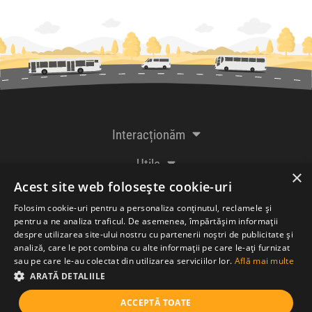
Interacționăm
Utile
×
Acest site web folosește cookie-uri
De la creatorii
Folosim cookie-uri pentru a personaliza conținutul, reclamele și
pentru a ne analiza traficul. De asemenea, împărtășim informații
despre utilizarea site-ului nostru cu partenerii noștri de publicitate și
analiză, care le pot combina cu alte informații pe care le-ați furnizat
Acceptăm plăți cu
sau pe care le-au colectat din utilizarea serviciilor lor.
Află mai multe
ARATĂ DETALIILE
ACCEPTĂ TOATE