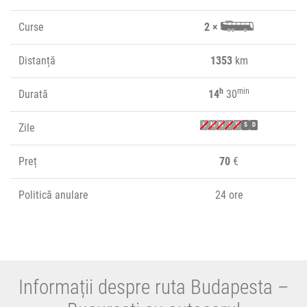
Curse
2 ×
Distanță
1353
km
h
min
Durată
14
30
Zile
L
M
M
J
V
S
D
Preț
70
€
Politică anulare
24 ore
Informații despre ruta Budapesta –