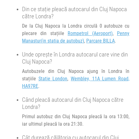
+2 zile
05:00
Londra
Wembley, 11A Lumen Road, HA97RE
Din ce stație pleacă autocarul din Cluj Napoca
către Londra?
Durată:
Zile de circulație:
De la Cluj Napoca la Londra circulă 0 autobuze cu
zi
h
1
8
L
M
M
J
V
S
D
plecare din stațiile
Rompetrol (Aeroport)
,
Penny
Manastur(in statia de autobuz)
,
Parcare BILLA
.
Unde oprește în Londra autocarul care vine din
Cluj Napoca?
Autobuzele din Cluj Napoca ajung în Londra în
stațiile
Statie London
,
Wembley, 11A Lumen Road,
HA97RE
.
Când pleacă autocarul din Cluj Napoca către
Londra?
Primul autobuz din Cluj Napoca pleacă la ora 13:00,
iar ultimul pleacă la ora 21:30.
Cât durează călătoria cu autocarul din Cluj