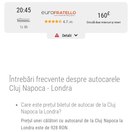
20:45
£
160
4.7
(49)
Circulă doar miercuri și vineri
1z 8h
Detalii
Cursă operată de
EuroFRATELLO
Transport Auto Severin S.A.
4.74
49 review-uri
Circulă doar miercuri și vineri
Întrebări frecvente despre autocarele
Se pot face rezervări cu minim 12 ore înainte de îmbarcare.
Cluj Napoca - Londra
20:45
Cluj Napoca
Parcare BILLA
Care este prețul biletul de autocar de la Cluj
Napoca la Londra?
Autocar EuroFRATELLO :
Vatra Dornei (RO) - Londra (UK)
Prețul unei călători cu autocarul de la Cluj Napoca la
Afiseaza itinerariu
Londra este de 928 RON.