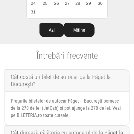
24
25
26
27
28
29
30
31
Azi
Mâine
Întrebări frecvente
Cât costă un bilet de autocar de la Făget la
București?
Prețurile biletelor de autocar Făget – București pornesc
de la 270 de lei (JetCab) și pot ajunge la 270 de lei. Vezi
pe BILETERIA.ro toate cursele.
Cât durează călătoria cu autocarul de la Făget la