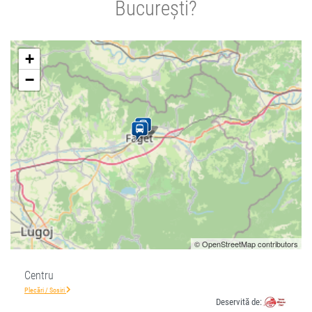
București?
+
−
© OpenStreetMap contributors
Centru
Plecări / Sosiri
Deservită de: