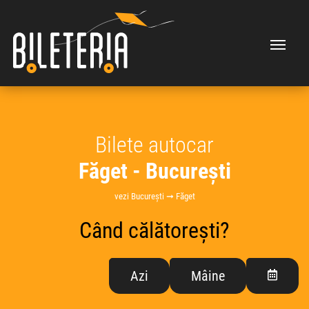
Bilete autocar
Făget - București
vezi București ➞ Făget
Când călătorești?
Azi
Mâine