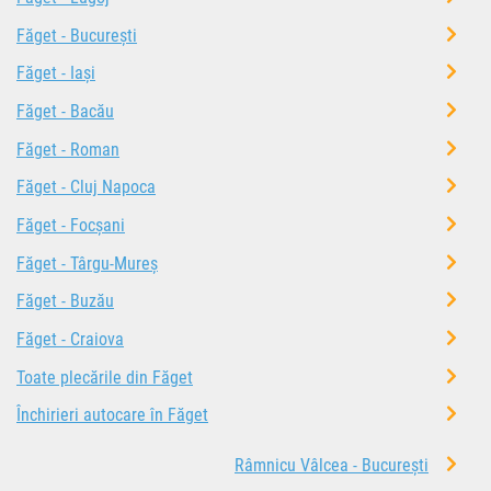
Făget - București
Făget - Iași
Făget - Bacău
Făget - Roman
Făget - Cluj Napoca
Făget - Focșani
Făget - Târgu-Mureș
Făget - Buzău
Făget - Craiova
Toate plecările din Făget
Închirieri autocare în Făget
Râmnicu Vâlcea - București