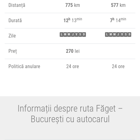
Distanță
775
km
577
km
h
min
h
min
Durată
12
13
7
14
Zile
L
M
M
J
V
S
D
L
M
M
J
V
S
D
Preț
270
lei
Politică anulare
24 ore
24 ore
Informații despre ruta Făget –
București cu autocarul