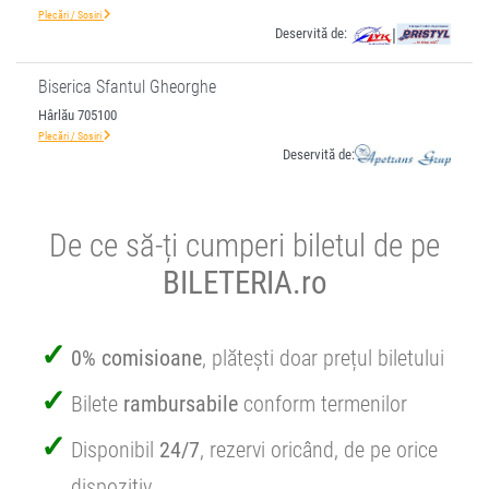
Plecări / Sosiri
Deservită de:
|
Biserica Sfantul Gheorghe
Hârlău 705100
Plecări / Sosiri
Deservită de:
De ce să-ți cumperi biletul de pe
BILETERIA.ro
0% comisioane
, plătești doar prețul biletului
Bilete
rambursabile
conform termenilor
Disponibil
24/7
, rezervi oricând, de pe orice
dispozitiv