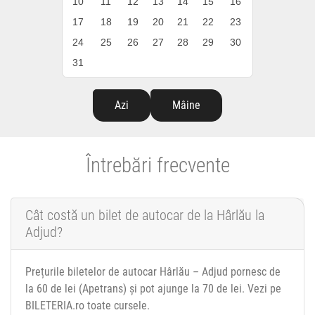
10
11
12
13
14
15
16
17
18
19
20
21
22
23
24
25
26
27
28
29
30
31
Azi
Mâine
Întrebări frecvente
Cât costă un bilet de autocar de la Hârlău la
Adjud?
Prețurile biletelor de autocar Hârlău – Adjud pornesc de
la 60 de lei (Apetrans) și pot ajunge la 70 de lei. Vezi pe
BILETERIA.ro toate cursele.