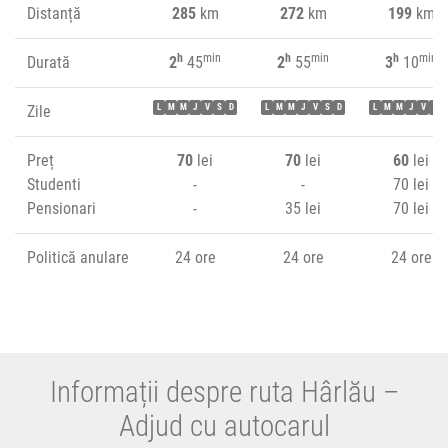
Distanță
285
km
272
km
199
km
h
min
h
min
h
min
Durată
2
45
2
55
3
10
Zile
L
M
M
J
V
S
D
L
M
M
J
V
S
D
L
M
M
J
V
S
Preț
70
lei
70
lei
60
lei
Studenti
-
-
70 lei
Pensionari
-
35 lei
70 lei
Politică anulare
24 ore
24 ore
24 ore
Informații despre ruta Hârlău –
Adjud cu autocarul