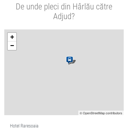
De unde pleci din Hârlău către
Adjud?
+
−
© OpenStreetMap contributors
Hotel Raresoaia