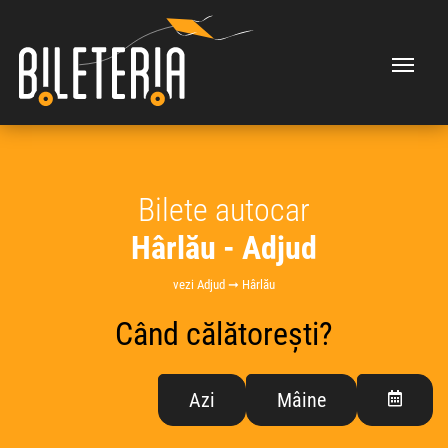
Bilete autocar
Hârlău - Adjud
vezi Adjud ➞ Hârlău
Când călătorești?
Azi
Mâine