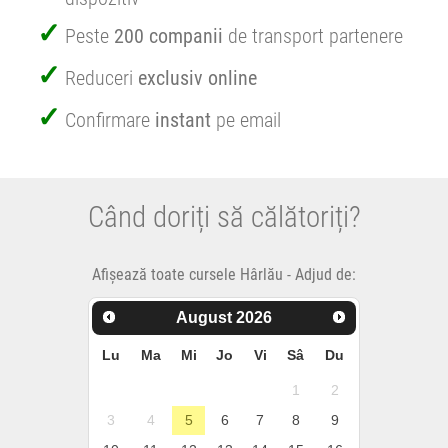
Peste
200 companii
de transport partenere
Reduceri
exclusiv online
Confirmare
instant
pe email
Când doriți să călătoriți?
Afișează toate cursele Hârlău - Adjud de:
August
2026
Lu
Ma
Mi
Jo
Vi
Sâ
Du
1
2
3
4
5
6
7
8
9