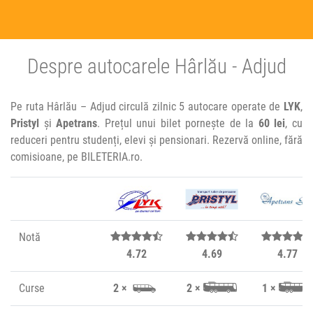
Despre autocarele Hârlău - Adjud
Pe ruta Hârlău – Adjud circulă zilnic 5 autocare operate de
LYK
,
Pristyl
și
Apetrans
. Prețul unui bilet pornește de la
60 lei
, cu
reduceri pentru studenți, elevi și pensionari. Rezervă online, fără
comisioane, pe BILETERIA.ro.
Notă
4.72
4.69
4.77
Curse
2 ×
2 ×
1 ×