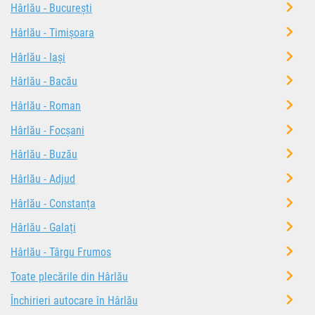
Hârlău - București
Hârlău - Timișoara
Hârlău - Iași
Hârlău - Bacău
Hârlău - Roman
Hârlău - Focșani
Hârlău - Buzău
Hârlău - Adjud
Hârlău - Constanța
Hârlău - Galați
Hârlău - Târgu Frumos
Toate plecările din Hârlău
Închirieri autocare în Hârlău