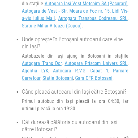
L
M
M
J
V
S
D
din stațiile
Autogara Iasi Vest Metchim SA (Pacurari)
,
Autogara de Vest - Str. Moara de Foc nr. 15
,
Lidl Vis-
a-vis Iulius Mall
,
Autogara Transbus Codreanu SRL
,
Statuie Mihai Viteazu (Copou)
.
Unde oprește în Botoșani autocarul care vine
din Iași?
Autobuzele din Iași ajung în Botoșani în stațiile
Autogara Trans Dor
,
Autogara Priscom Univers SRL
,
Agentia LYK
,
Autogara R.V.G. Capat 1
,
Parcare
Carrefour
,
Statie Botosani
,
Gara CFR Botosani
.
Când pleacă autocarul din Iași către Botoșani?
Primul autobuz din Iași pleacă la ora 04:30, iar
ultimul pleacă la ora 19:30.
Cât durează călătoria cu autocarul din Iași
către Botoșani?
h