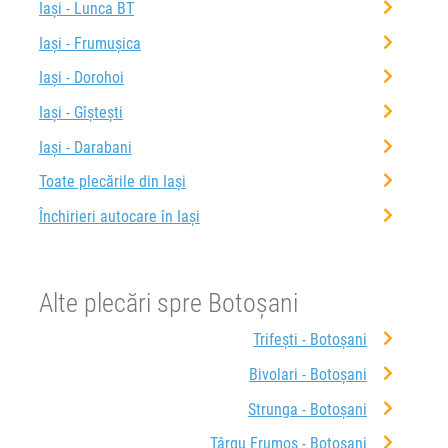
Iași - Lunca BT
Iași - Frumușica
Iași - Dorohoi
Iași - Gîștești
Iași - Darabani
Toate plecările din Iași
Închirieri autocare în Iași
Alte plecări spre Botoșani
Trifești - Botoșani
Bivolari - Botoșani
Strunga - Botoșani
Târgu Frumos - Botoșani