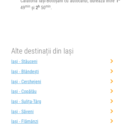
Călătoria Iași-Botoșani cu autocarul, durează între
1
min
h
min
49
și
2
50
.
Alte destinații din Iași
Iași - Stăuceni
Iași - Blândești
Iași - Cerchejeni
Iași - Copălău
Iași - Sulița-Târg
Iași - Săveni
Iași - Flămânzi