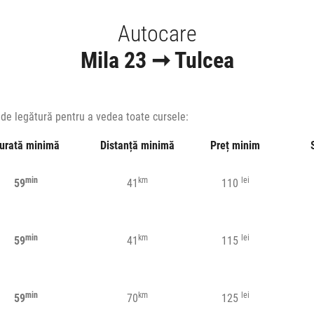
Autocare
Mila 23 ➞ Tulcea
a de legătură pentru a vedea toate cursele:
urată minimă
Distanță minimă
Preț minim
min
km
lei
59
41
110
min
km
lei
59
41
115
min
km
lei
59
70
125