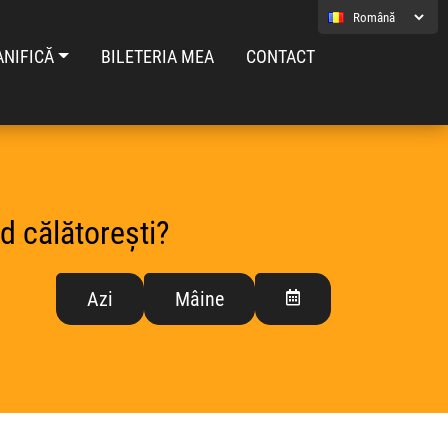
ANIFICĂ
BILETERIA MEA
CONTACT
d călătorești?
Azi
Mâine