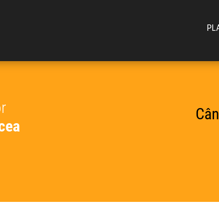
PL
or
Cân
lcea