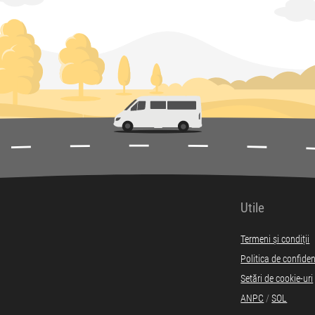
Utile
Termeni și condiții
Politica de confiden
Setări de cookie-uri
ANPC
/
SOL