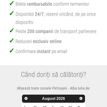
Bilete
rambursabile
conform termenilor
Disponibil
24/7
, rezervi oricând, de pe orice
dispozitiv
Peste
200 companii
de transport partenere
Reduceri
exclusiv online
Confirmare
instant
pe email
Când doriți să călătoriți?
Afișează toate cursele Petroșani - Alba Iulia de:
August
2026