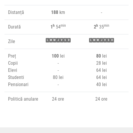
Distanță
188
km
-
h
min
h
min
Durată
1
54
2
35
Zile
L
M
M
J
V
S
D
L
M
M
J
V
S
D
Preț
100
lei
80
lei
Copii
-
28 lei
Elevi
-
64 lei
Studenti
80 lei
64 lei
Pensionari
-
40 lei
Politică anulare
24 ore
24 ore