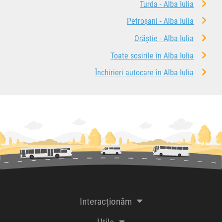
Turda - Alba Iulia
Petroșani - Alba Iulia
Orăștie - Alba Iulia
Toate sosirile în Alba Iulia
Închirieri autocare în Alba Iulia
Interacționăm