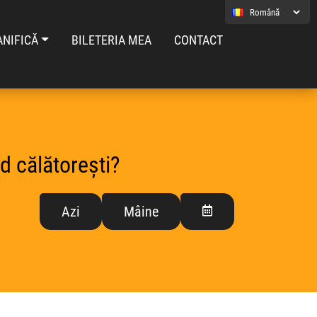
ANIFICĂ
BILETERIA MEA
CONTACT
d călătorești?
Azi
Mâine