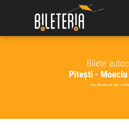
Bilete auto
Pitești - Moeciu
vezi Moeciu de Jos ➞ Pite