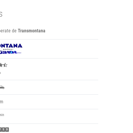
s
perate de
Transmontana
6
m
min
V
S
D