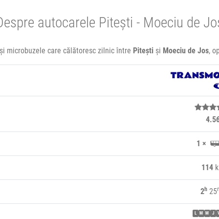
Despre autocarele Pitești - Moeciu de Jo
și microbuzele care călătoresc zilnic între
Pitești
și
Moeciu de Jos
, o
4.5
1 ×
114
k
h
2
25
L
M
M
J