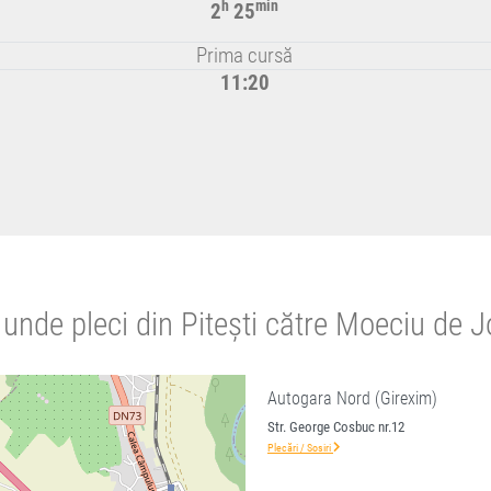
h
min
2
25
Prima cursă
11:20
unde pleci din Pitești către Moeciu de 
Autogara Nord (Girexim)
Str. George Cosbuc nr.12
Plecări / Sosiri