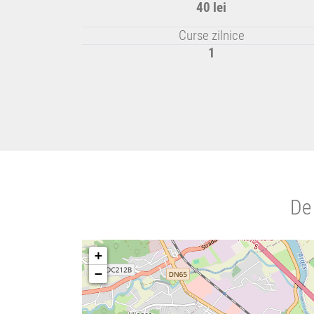
40 lei
Curse zilnice
1
De 
+
−