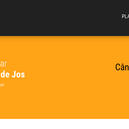
PL
car
Cân
 de Jos
ști