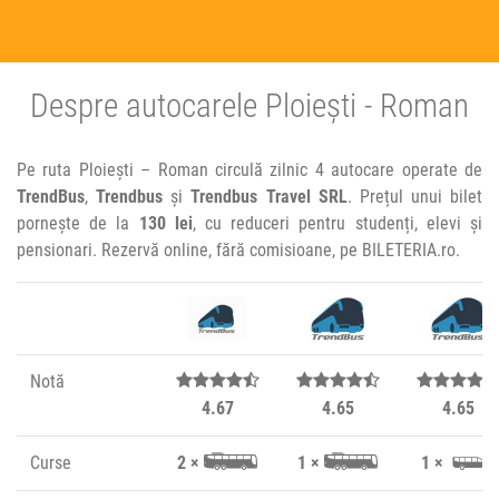
Despre autocarele Ploiești - Roman
Pe ruta Ploiești – Roman circulă zilnic 4 autocare operate de
TrendBus
,
Trendbus
și
Trendbus Travel SRL
. Prețul unui bilet
pornește de la
130 lei
, cu reduceri pentru studenți, elevi și
pensionari. Rezervă online, fără comisioane, pe BILETERIA.ro.
Notă
4.67
4.65
4.65
Curse
2 ×
1 ×
1 ×