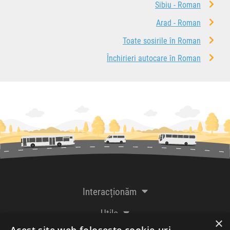
Sibiu - Roman
Arad - Roman
Toate sosirile în Roman
Închirieri autocare în Roman
Interacționăm
Utile
×