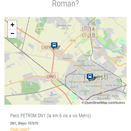
Roman?
+
−
© OpenStreetMap contributors
Peco PETROM DN1 (la km.6 vis a vis Metro)
DN1, Blejoi 107070
Plecări / Sosiri