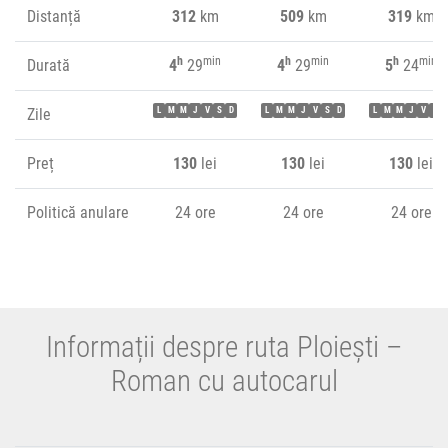
Distanță
312
km
509
km
319
km
h
min
h
min
h
min
Durată
4
29
4
29
5
24
Zile
L
M
M
J
V
S
D
L
M
M
J
V
S
D
L
M
M
J
V
S
Preț
130
lei
130
lei
130
lei
Politică anulare
24 ore
24 ore
24 ore
Informații despre ruta Ploiești –
Roman cu autocarul