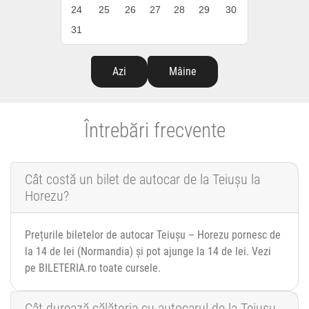
24
25
26
27
28
29
30
31
Azi
Mâine
Întrebări frecvente
Cât costă un bilet de autocar de la Teiușu la
Horezu?
Prețurile biletelor de autocar Teiușu – Horezu pornesc de
la 14 de lei (Normandia) și pot ajunge la 14 de lei. Vezi
pe BILETERIA.ro toate cursele.
Cât durează călătoria cu autocarul de la Teiușu