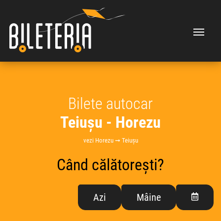
Bilete autocar
Teiușu - Horezu
vezi Horezu ➞ Teiușu
Când călătorești?
Azi
Mâine