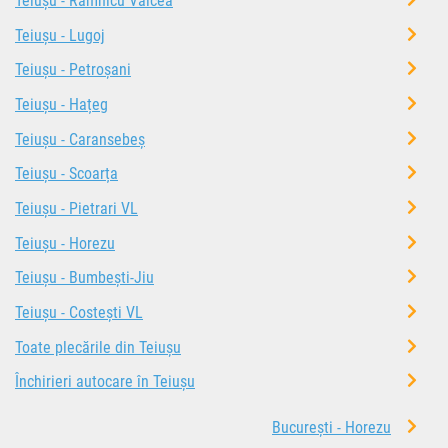
Teiușu - Râmnicu Vâlcea
Teiușu - Lugoj
Teiușu - Petroșani
Teiușu - Hațeg
Teiușu - Caransebeș
Teiușu - Scoarța
Teiușu - Pietrari VL
Teiușu - Horezu
Teiușu - Bumbești-Jiu
Teiușu - Costești VL
Toate plecările din Teiușu
Închirieri autocare în Teiușu
București - Horezu