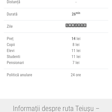
Distanță
-
min
Durată
26
Zile
L
M
M
J
V
S
D
Preț
14
lei
Copii
8 lei
Elevi
11 lei
Studenti
11 lei
Pensionari
7 lei
Politică anulare
24 ore
Informații despre ruta Teiușu –