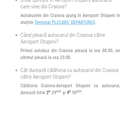
care vine din Craiova?
Autobuzele din Craiova ajung în Aeroport Otopeni în
stațiile
Terminal PLECARI/ DEPARTURES
.
Când pleacă autocarul din Craiova către
Aeroport Otopeni?
Primul autobuz din Craiova pleacă la ora 00:00, iar
ultimul pleacă la ora 23:00.
Cât durează călătoria cu autocarul din Craiova
către Aeroport Otopeni?
Călătoria Craiova-Aeroport Otopeni cu autocarul,
h
min
h
min
durează între
2
29
și
4
59
.