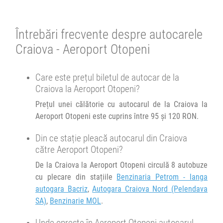
22:00
Craiova
Benzinarie MOL
DEPARTURES
6492 review-uri
Minivan Union Business & Travel :
Se pot face rezervări cu minim 6 ore înainte de îmbarcare.
Durată:
Zile de circulație:
Întrebări frecvente despre autocarele
UBT01
TUR Craiova - Otopeni/Baneasa
UBT01
h
min
3
10
L
M
M
J
V
S
D
Craiova - Aeroport Otopeni
23:00
Craiova
Benzinaria Petrom - langa autogara
Afiseaza itinerariu
Bacriz
Care este prețul biletul de autocar de la
+1 zi
Microbuz B&B Travel :
01:10
Aeroport Otopeni
Terminal PLECARI/
Craiova la Aeroport Otopeni?
OTP2
Craiova-Aeroport Otopeni/Baneasa
DEPARTURES
OTP2
Prețul unei călătorie cu autocarul de la Craiova la
Aeroport Otopeni este cuprins între 95 și 120 RON.
Afiseaza itinerariu
Durată:
Zile de circulație:
h
min
3
10
L
M
M
J
V
S
D
Din ce stație pleacă autocarul din Craiova
+1 zi
02:20
Aeroport Otopeni
Terminal PLECARI/
către Aeroport Otopeni?
DEPARTURES
De la Craiova la Aeroport Otopeni circulă 8 autobuze
Durată:
Zile de circulație:
cu plecare din stațiile
Benzinaria Petrom - langa
h
min
3
20
autogara Bacriz
,
Autogara Craiova Nord (Pelendava
L
M
M
J
V
S
D
SA)
,
Benzinarie MOL
.
Unde oprește în Aeroport Otopeni autocarul