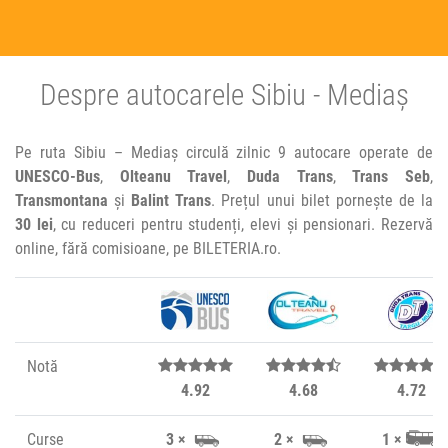
Despre autocarele Sibiu - Mediaș
Pe ruta Sibiu – Mediaș circulă zilnic 9 autocare operate de
UNESCO-Bus
,
Olteanu Travel
,
Duda Trans
,
Trans Seb
,
Transmontana
și
Balint Trans
. Prețul unui bilet pornește de la
30 lei
, cu reduceri pentru studenți, elevi și pensionari. Rezervă
online, fără comisioane, pe BILETERIA.ro.
Notă
4.92
4.68
4.72
Curse
3 ×
2 ×
1 ×