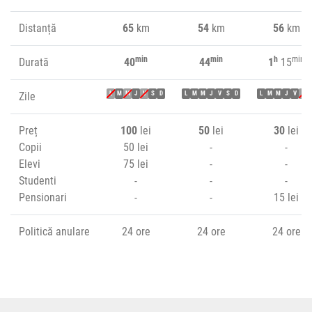
Distanță
65
km
54
km
56
km
min
min
h
min
Durată
40
44
1
15
Zile
L
M
M
J
V
S
D
L
M
M
J
V
S
D
L
M
M
J
V
S
Preț
100
lei
50
lei
30
lei
Copii
50 lei
-
-
Elevi
75 lei
-
-
Studenti
-
-
-
Pensionari
-
-
15 lei
Politică anulare
24 ore
24 ore
24 ore