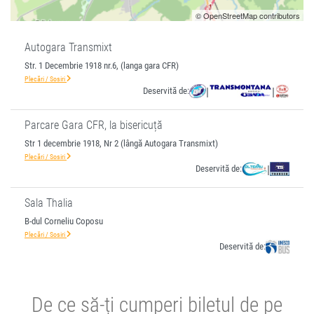
© OpenStreetMap contributors
Autogara Transmixt
Str. 1 Decembrie 1918 nr.6, (langa gara CFR)
Plecări / Sosiri
Deservită de:
|
|
Parcare Gara CFR, la bisericuță
Str 1 decembrie 1918, Nr 2 (lângă Autogara Transmixt)
Plecări / Sosiri
Deservită de:
|
Sala Thalia
B-dul Corneliu Coposu
Plecări / Sosiri
Deservită de:
De ce să-ți cumperi biletul de pe