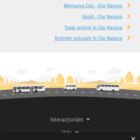
Miercurea-Ciuc - Cluj Napoca
Galați - Cluj Napoca
Toate sosirile în Cluj Napoca
Închirieri autocare în Cluj Napoca
Interacționăm
Utile
×