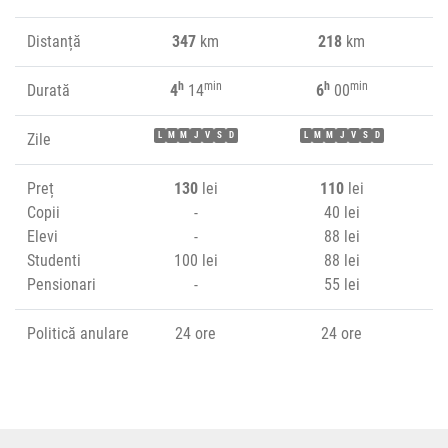
Distanță
347
km
218
km
h
min
h
min
Durată
4
14
6
00
Zile
L
M
M
J
V
S
D
L
M
M
J
V
S
D
Preț
130
lei
110
lei
Copii
-
40 lei
Elevi
-
88 lei
Studenti
100 lei
88 lei
Pensionari
-
55 lei
Politică anulare
24 ore
24 ore