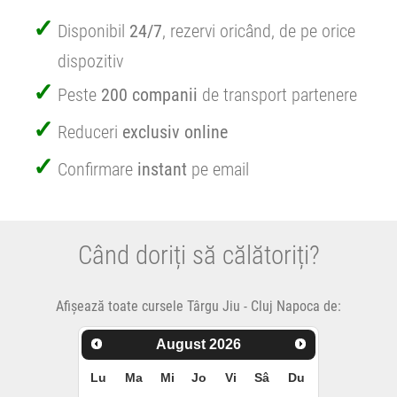
Disponibil
24/7
, rezervi oricând, de pe orice
dispozitiv
Peste
200 companii
de transport partenere
Reduceri
exclusiv online
Confirmare
instant
pe email
Când doriți să călătoriți?
Afișează toate cursele Târgu Jiu - Cluj Napoca de:
August
2026
Lu
Ma
Mi
Jo
Vi
Sâ
Du