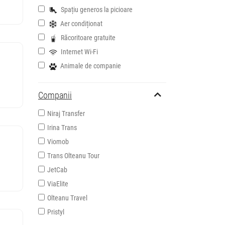
Spațiu generos la picioare
Aer condiționat
Răcoritoare gratuite
Internet Wi-Fi
Animale de companie
Companii
Niraj Transfer
Irina Trans
Viomob
Trans Olteanu Tour
JetCab
ViaElite
Olteanu Travel
Pristyl