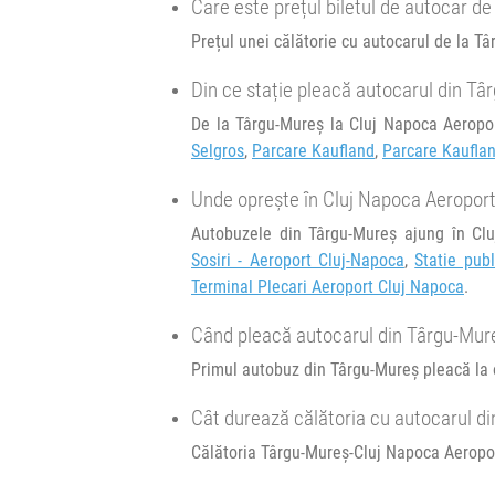
03b
Brasov Cluj
Care este prețul biletul de autocar d
03b
Durată:
Zile d
h
min
Prețul unei călătorie cu autocarul de la T
1
29
L
M
Afiseaza itinerariu
Din ce stație pleacă autocarul din T
23:54
Cluj Napoca Aeroport
Statie publica 
De la Târgu-Mureș la Cluj Napoca Aeropor
aeroportului)
Selgros
,
Parcare Kaufland
,
Parcare Kaufla
Unde oprește în Cluj Napoca Aeroport
Durată:
Zile d
h
min
1
44
Autobuzele din Târgu-Mureș ajung în Clu
L
M
Sosiri - Aeroport Cluj-Napoca
,
Statie publ
Terminal Plecari Aeroport Cluj Napoca
.
Când pleacă autocarul din Târgu-Mur
Primul autobuz din Târgu-Mureș pleacă la o
Cât durează călătoria cu autocarul d
Călătoria Târgu-Mureș-Cluj Napoca Aeropor