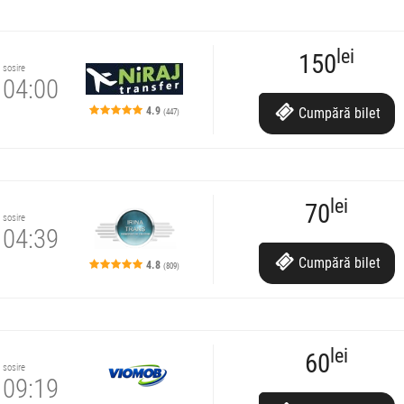
lei
150
sosire
04:00
4.9
Cumpără
bilet
(447)
lei
70
sosire
04:39
Cumpără
bilet
4.8
(809)
re.
m SRL
lei
60
sosire
09:19