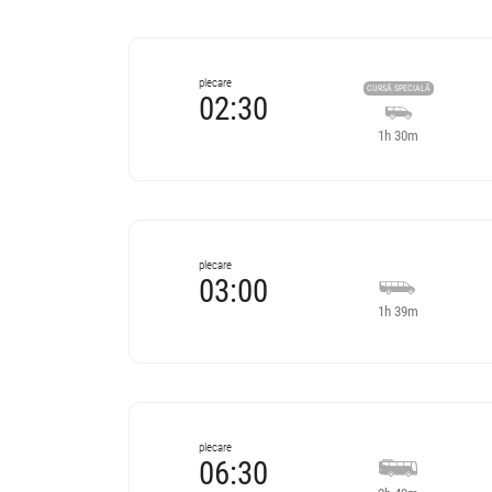
plecare
CURSĂ SPECIALĂ
02:30
1h 30m
Cursă operată de
Niraj Transfer
Renelda Service SRL
4.89
plecare
03:00
447 review-uri
1h 39m
Se pot face rezervări cu minim 3 ore înainte de îmbarca
Cursă operată de
02:30
Târgu-Mureș
Autogara Niraj Prodco
Irina Trans
Irina-Trans SRL
Minivan Niraj Transfer :
4.79
plecare
Niraj Transfer Targu Mures - Aeroport Cluj
06:30
809 review-uri