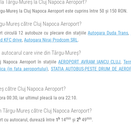
e la Târgu-Mureș la Cluj Napoca Aeroport?
e circulație:
ârgu-Mureș la Cluj Napoca Aeroport este cuprins între 50 și 150 RON.
M
J
V
S
D
ârgu-Mureș către Cluj Napoca Aeroport?
(in fata
t circulă 12 autobuze cu plecare din stațiile
Autogara Duda Trans
,
nd KFC drive
,
Autogara Niraj Prodcom SRL
.
 autocarul care vine din Târgu-Mureș?
e circulație:
j Napoca Aeroport în stațiile
AEROPORT AVRAM IANCU CLUJ
,
Ter
M
J
V
S
D
ica (in fata aeroportului)
,
STATIA AUTOBUS-PESTE DRUM DE AERO
eș către Cluj Napoca Aeroport?
ra 00:30, iar ultimul pleacă la ora 22:10.
in Târgu-Mureș către Cluj Napoca Aeroport?
h
min
h
min
t cu autocarul, durează între
1
14
și
2
49
.