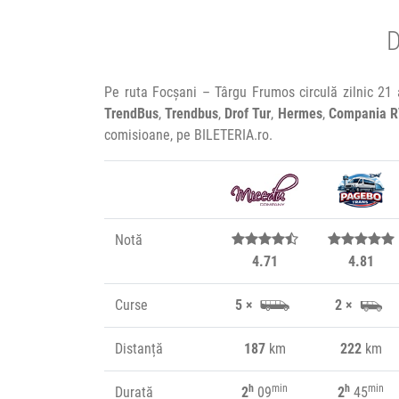
D
Pe ruta Focșani – Târgu Frumos circulă zilnic 21
TrendBus
,
Trendbus
,
Drof Tur
,
Hermes
,
Compania 
comisioane, pe BILETERIA.ro.
Notă
4.71
4.81
Curse
5 ×
2 ×
Distanță
187
km
222
km
h
min
h
min
Durată
2
09
2
45