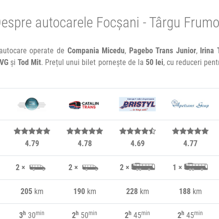
espre autocarele Focșani - Târgu Frum
 autocare operate de
Compania Micedu
,
Pagebo Trans Junior
,
Irina 
RVG
și
Tod Mit
. Prețul unui bilet pornește de la
50 lei
, cu reduceri pent
4.79
4.78
4.69
4.77
2 ×
2 ×
2 ×
1 ×
205
km
190
km
228
km
188
km
h
min
h
min
h
min
h
min
3
30
2
50
2
45
2
45