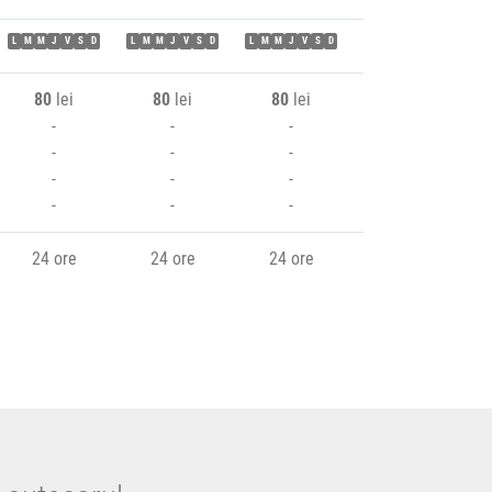
L
M
M
J
V
S
D
L
M
M
J
V
S
D
L
M
M
J
V
S
D
L
M
M
J
V
S
D
L
80
lei
80
lei
80
lei
80
lei
-
-
-
-
-
-
-
-
-
-
-
-
-
-
-
40 lei
24 ore
24 ore
24 ore
24 ore