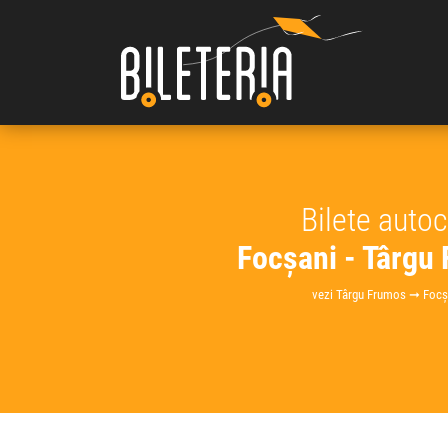
Bilete auto
Focșani - Târgu
vezi Târgu Frumos ➞ Focș