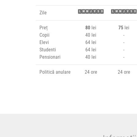
Zile
L
M
M
J
V
S
D
L
M
M
J
V
S
D
Preț
80
lei
75
lei
Copii
40 lei
-
Elevi
64 lei
-
Studenti
64 lei
-
Pensionari
40 lei
-
Politică anulare
24 ore
24 ore