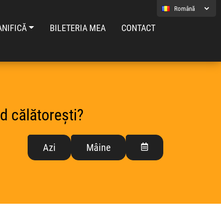
ANIFICĂ
BILETERIA MEA
CONTACT
d călătorești?
Azi
Mâine