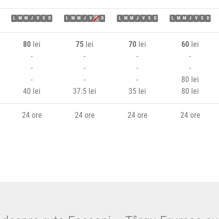
L
M
M
J
V
S
D
L
M
M
J
V
S
D
L
M
M
J
V
S
D
L
M
M
J
V
S
D
80
lei
75
lei
70
lei
60
lei
-
-
-
-
-
-
-
-
-
-
-
80 lei
40 lei
37.5 lei
35 lei
80 lei
24 ore
24 ore
24 ore
24 ore