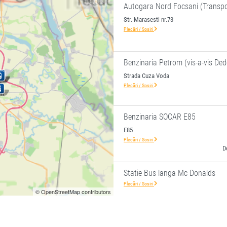
Autogara Nord Focsani (Transpo
Str. Marasesti nr.73
Plecări / Sosiri
Benzinaria Petrom (vis-a-vis De
Strada Cuza Voda
Plecări / Sosiri
Benzinaria SOCAR E85
E85
Plecări / Sosiri
D
Statie Bus langa Mc Donalds
Plecări / Sosiri
© OpenStreetMap contributors