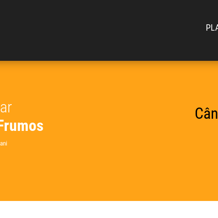
PL
car
Cân
 Frumos
ani