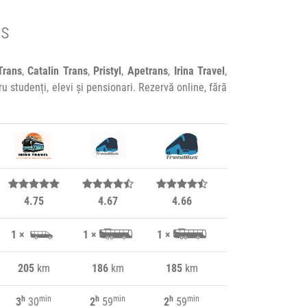
os
Trans
,
Catalin Trans
,
Pristyl
,
Apetrans
,
Irina Travel
,
ru studenți, elevi și pensionari. Rezervă online, fără
4.75
4.67
4.66
4.63
1 ×
1 ×
1 ×
1 ×
205
km
186
km
185
km
193
km
h
min
h
min
h
min
h
min
3
30
2
59
2
59
3
39