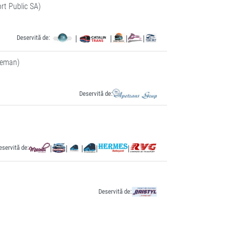
rt Public SA)
Deservită de:
|
|
|
|
deman)
Deservită de:
eservită de:
|
|
|
|
|
Deservită de: