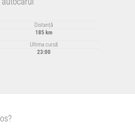
 autocarul
Distanță
185 km
Ultima cursă
23:00
mos?