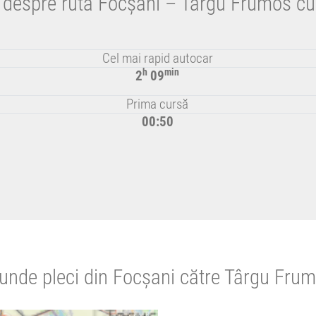
i despre ruta Focșani – Târgu Frumos cu
Cel mai rapid autocar
h
min
2
09
Prima cursă
00:50
unde pleci din Focșani către Târgu Fru