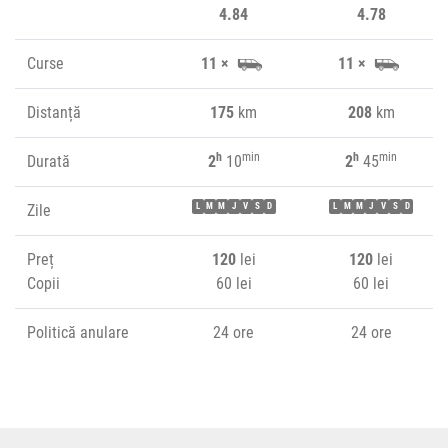
4.84
4.78
Curse
11 ×
11 ×
Distanță
175
km
208
km
h
min
h
min
Durată
2
10
2
45
Zile
L
M
M
J
V
S
D
L
M
M
J
V
S
D
Preț
120
lei
120
lei
Copii
60 lei
60 lei
Politică anulare
24 ore
24 ore