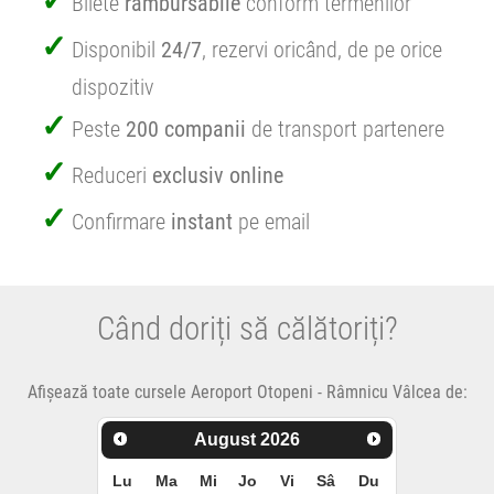
Bilete
rambursabile
conform termenilor
Disponibil
24/7
, rezervi oricând, de pe orice
dispozitiv
Peste
200 companii
de transport partenere
Reduceri
exclusiv online
Confirmare
instant
pe email
Când doriți să călătoriți?
Afișează toate cursele Aeroport Otopeni - Râmnicu Vâlcea de:
August
2026
Lu
Ma
Mi
Jo
Vi
Sâ
Du