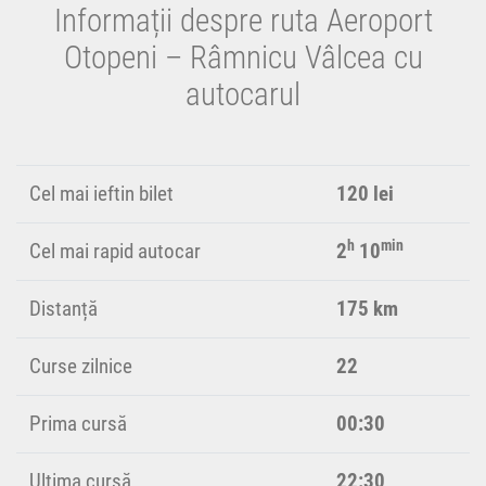
Informații despre ruta Aeroport
Otopeni – Râmnicu Vâlcea cu
autocarul
Cel mai ieftin bilet
120 lei
h
min
Cel mai rapid autocar
2
10
Distanță
175 km
Curse zilnice
22
Prima cursă
00:30
Ultima cursă
22:30