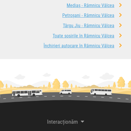
Mediaș - Râmnicu Vâlcea
Petroșani - Râmnicu Vâlcea
Târgu Jiu - Râmnicu Vâlcea
Toate sosirile în Râmnicu Vâlcea
Închirieri autocare în Râmnicu Vâlcea
Interacționăm