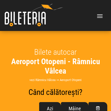
Bilete autocar
Aeroport Otopeni - Râmnicu
Vâlcea
vezi Râmnicu Vâlcea ➞ Aeroport Otopeni
Când călătorești?
Azi
Mâine