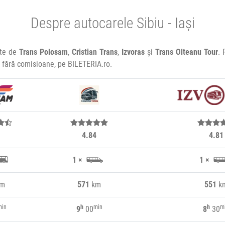
Despre autocarele Sibiu - Iași
ate de
Trans Polosam
,
Cristian Trans
,
Izvoras
și
Trans Olteanu Tour
. 
e, fără comisioane, pe BILETERIA.ro.
4.84
4.81
1 ×
1 ×
m
571
km
551
k
min
h
min
h
m
9
00
8
30