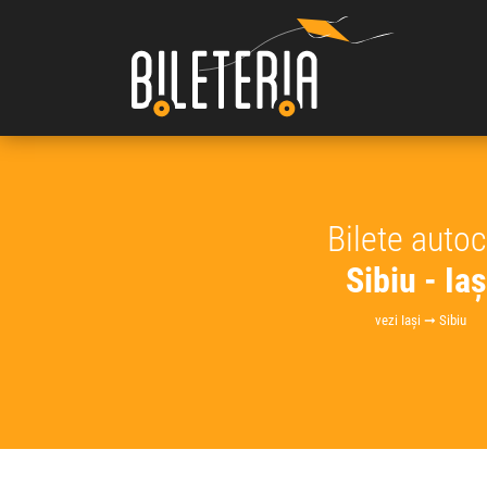
Bilete auto
Sibiu - Iaș
vezi Iași ➞ Sibiu