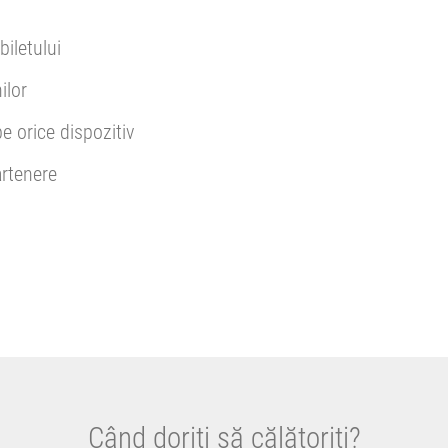
biletului
ilor
pe orice dispozitiv
rtenere
Când doriți să călătoriți?