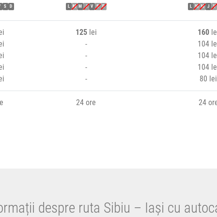
V
S
D
L
M
M
J
V
S
D
L
M
M
J
V
ei
125
lei
160
le
ei
-
104 le
ei
-
104 le
ei
-
104 le
ei
-
80 lei
re
24 ore
24 or
ormații despre ruta Sibiu – Iași cu autoc