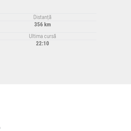
Distanță
356 km
Ultima cursă
22:10
)