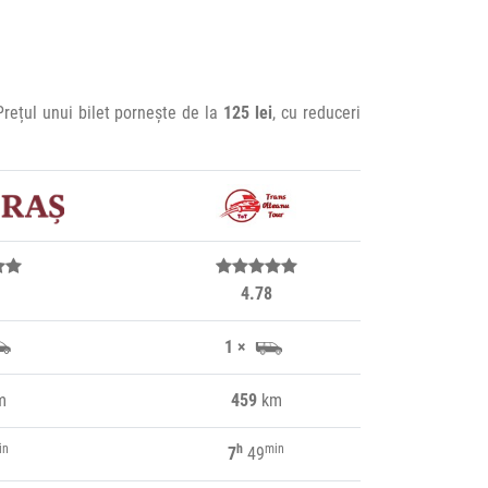
Prețul unui bilet pornește de la
125 lei
, cu reduceri
4.78
1 ×
m
459
km
in
h
min
7
49