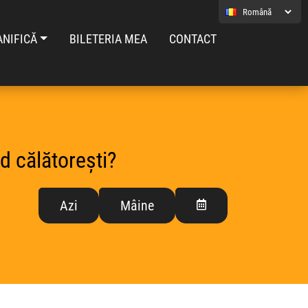
ANIFICĂ
BILETERIA MEA
CONTACT
d călătorești?
Azi
Mâine