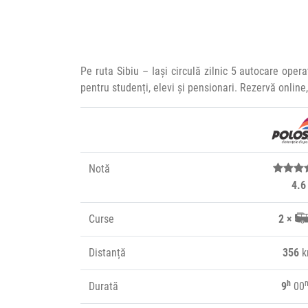
Pe ruta Sibiu – Iași circulă zilnic 5 autocare oper
pentru studenți, elevi și pensionari. Rezervă onlin
Notă
4.6
Curse
2 ×
Distanță
356
k
h
Durată
9
00