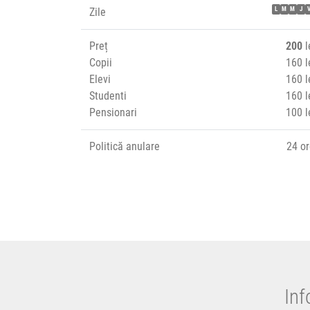
Zile
L
M
M
J
Preț
200
l
Copii
160 l
Elevi
160 l
Studenti
160 l
Pensionari
100 l
Politică anulare
24 o
Inf