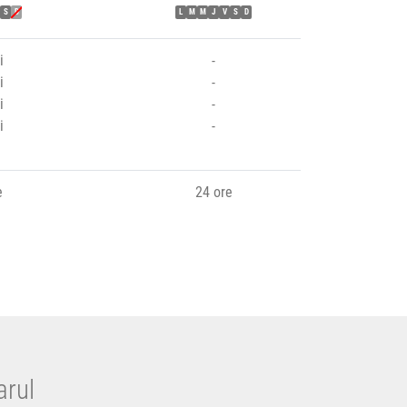
S
D
L
M
M
J
V
S
D
i
-
i
-
i
-
i
-
e
24 ore
arul