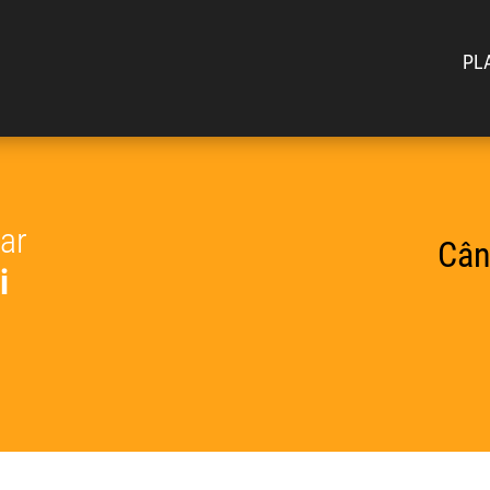
PL
car
Cân
i