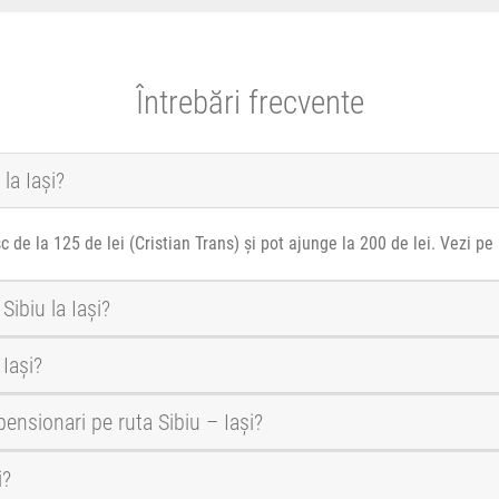
Întrebări frecvente
la Iași?
sc de la 125 de lei (Cristian Trans) și pot ajunge la 200 de lei. Vezi p
Sibiu la Iași?
Iași?
pensionari pe ruta Sibiu – Iași?
i?