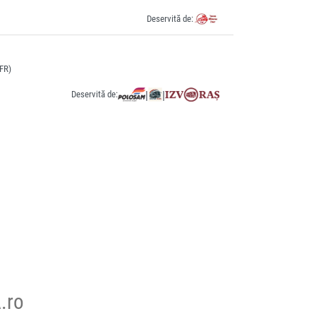
Deservită de:
CFR)
Deservită de:
|
|
.ro