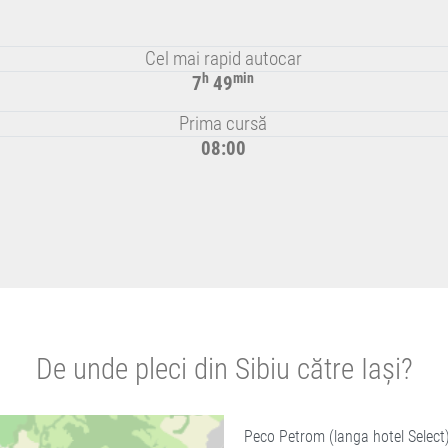
Cel mai rapid autocar
h
min
7
49
Prima cursă
08:00
De unde pleci din Sibiu către Iași?
Peco Petrom (langa hotel Select