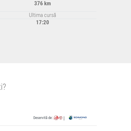
376 km
Ultima cursă
17:20
i?
Deservită de:
|