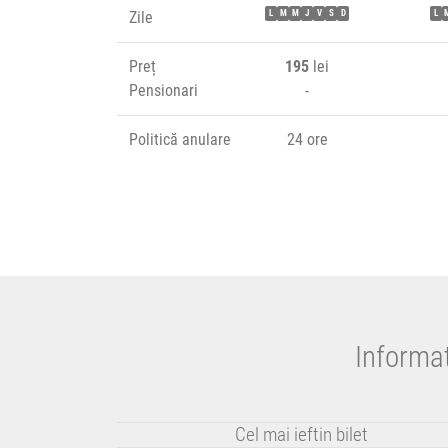
Zile
L
M
M
J
V
S
D
L
Preț
195
lei
Pensionari
-
Politică anulare
24 ore
Informaț
Cel mai ieftin bilet