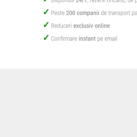
Disponibil
24/7
, rezervi oricând, de 
Peste
200 companii
de transport pa
Reduceri
exclusiv online
Confirmare
instant
pe email