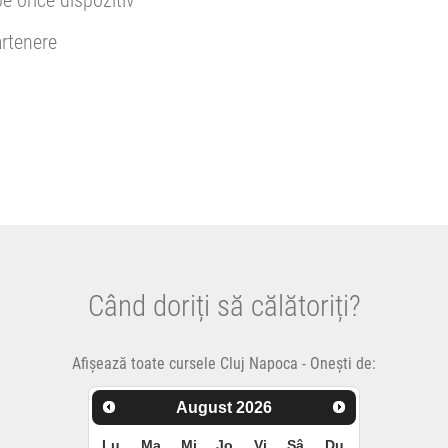
pe orice dispozitiv
rtenere
Când doriți să călătoriți?
Afișează toate cursele Cluj Napoca - Onești de:
August
2026
Lu
Ma
Mi
Jo
Vi
Sâ
Du