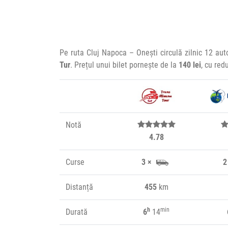
Pe ruta Cluj Napoca – Onești circulă zilnic 12 au
Tur
. Prețul unui bilet pornește de la
140 lei
, cu red
Notă
4.78
Curse
3 ×
2
Distanță
455
km
h
min
Durată
6
14