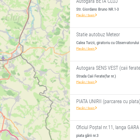
Autogara BETA CLUJ
Str. Giordano Bruno NR.1-3
Plecări / Sosiri
Statie autobuz Meteor
Calea Turzii, giratoriu cu Observatorului
Plecări / Sosiri
Autogara SENS VEST (caii ferate
Strada Caii Ferate(far nr.)
Plecări / Sosiri
PIATA UNIRII (parcarea cu plata
Plecări / Sosiri
Oficiul Poştal nr.11, langa GARA
piata gării nr.3