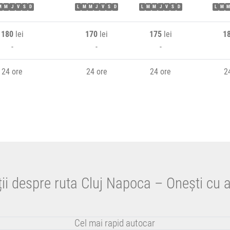
M
M
J
V
S
D
L
M
M
J
V
S
D
L
M
M
J
V
S
D
L
M
M
180
lei
170
lei
175
lei
1
-
-
-
24 ore
24 ore
24 ore
2
ii despre ruta Cluj Napoca – Onești cu 
Cel mai rapid autocar