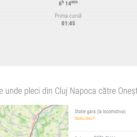
h
min
6
14
Prima cursă
01:45
e unde pleci din Cluj Napoca către Oneșt
Statie gara (la locomotiva)
Plecări / Sosiri