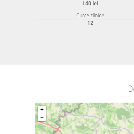
140 lei
Curse zilnice
12
D
+
−