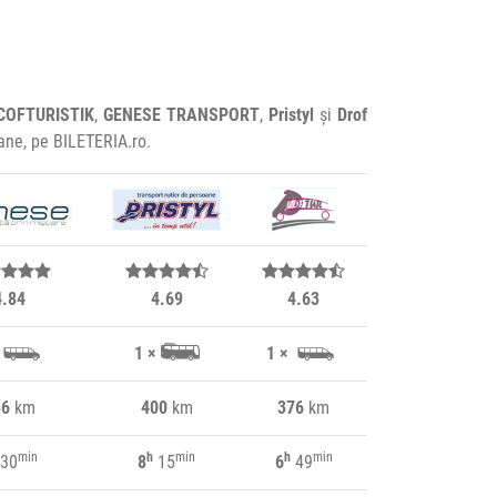
COFTURISTIK
,
GENESE TRANSPORT
,
Pristyl
și
Drof
oane, pe BILETERIA.ro.
4.84
4.69
4.63
1 ×
1 ×
36
km
400
km
376
km
min
h
min
h
min
30
8
15
6
49