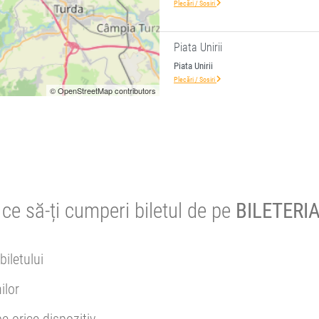
Plecări / Sosiri
Piata Unirii
Piata Unirii
Plecări / Sosiri
© OpenStreetMap contributors
ce să-ți cumperi biletul de pe
BILETERIA
biletului
ilor