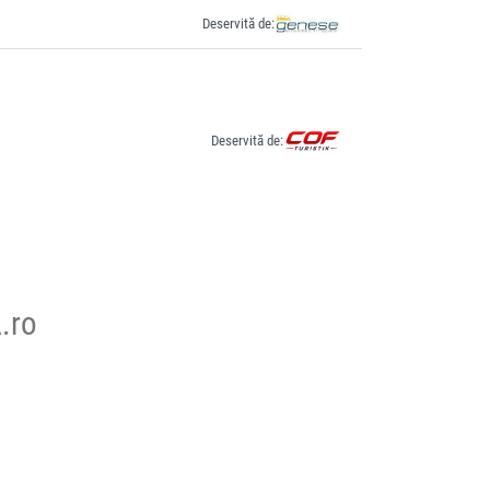
Deservită de:
Deservită de:
.ro