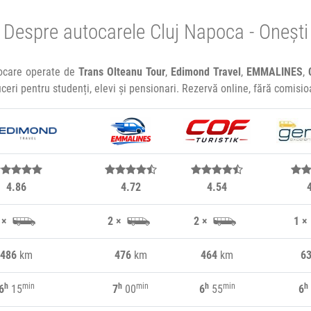
Despre autocarele Cluj Napoca - Onești
tocare operate de
Trans Olteanu Tour
,
Edimond Travel
,
EMMALINES
,
uceri pentru studenți, elevi și pensionari. Rezervă online, fără comisi
4.86
4.72
4.54
 ×
2 ×
2 ×
1 ×
486
km
476
km
464
km
6
h
min
h
min
h
min
h
6
15
7
00
6
55
6