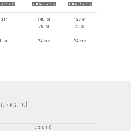
J
V
S
D
L
M
M
J
V
S
D
L
M
M
J
V
S
D
80
lei
140
lei
150
lei
-
70 lei
75 lei
4 ore
24 ore
24 ore
autocarul
Distanță