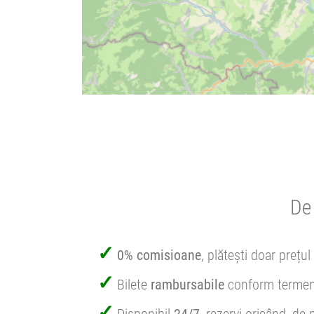
De 
0% comisioane
, plătești doar prețul 
Bilete
rambursabile
conform termen