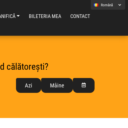
ANIFICĂ
BILETERIA MEA
CONTACT
d călătorești?
Azi
Mâine