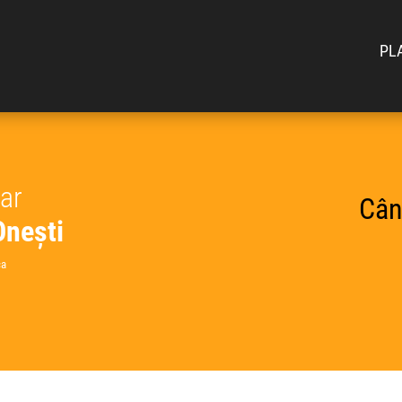
PL
car
Cân
Onești
ca