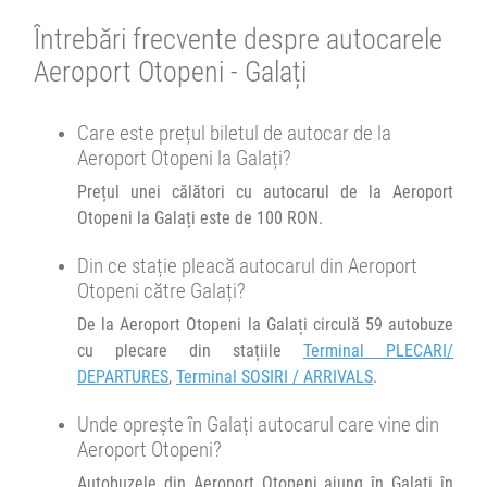
Afiseaza itinerariu
Se pot face rezervări cu minim 8 ore înainte de îmbarcare.
Întrebări frecvente despre autocarele
Durată:
Zile de circulație:
+1 zi
03:30
Galați
Parcare McDonalds
h
min
3
50
Aeroport Otopeni - Galați
L
M
M
J
V
S
D
23:30
Aeroport Otopeni
Terminal SOSIRI / ARRIVALS
Durată:
Zile de circulație:
Microbuz RBT by Autovip :
Care este prețul biletul de autocar de la
h
min
4
00
Aeroport Otopeni - Galati
L
M
M
J
V
S
D
Aeroport Otopeni la Galați?
Afiseaza itinerariu
Prețul unei călători cu autocarul de la Aeroport
Otopeni la Galați este de 100 RON.
+1 zi
03:30
Galați
McDONALDS Sala Sporturilor
Din ce stație pleacă autocarul din Aeroport
Durată:
Zile de circulație:
Otopeni către Galați?
h
min
4
00
L
M
M
J
V
S
D
De la Aeroport Otopeni la Galați circulă 59 autobuze
cu plecare din stațiile
Terminal PLECARI/
DEPARTURES
,
Terminal SOSIRI / ARRIVALS
.
Unde oprește în Galați autocarul care vine din
Aeroport Otopeni?
Autobuzele din Aeroport Otopeni ajung în Galați în