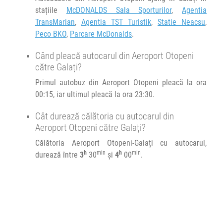
stațiile
McDONALDS Sala Sporturilor
,
Agentia
TransMarian
,
Agentia TST Turistik
,
Statie Neacsu
,
Peco BKO
,
Parcare McDonalds
.
Când pleacă autocarul din Aeroport Otopeni
către Galați?
Primul autobuz din Aeroport Otopeni pleacă la ora
00:15, iar ultimul pleacă la ora 23:30.
Cât durează călătoria cu autocarul din
Aeroport Otopeni către Galați?
Călătoria Aeroport Otopeni-Galați cu autocarul,
h
min
h
min
durează între
3
30
și
4
00
.