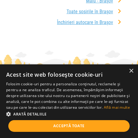
Malu - Brașov
Toate sosirile în Brașov
Închirieri autocare în Brașov
×
Acest site web folosește cookie-uri
Folosim cookie-uri pentru a personaliza conținutul, reclamele și
pentru a ne analiza traficul. De asemenea, împărtășim informații
despre utilizarea site-ului nostru cu partenerii noștri de publicitate și
Interacționăm
analiză, care le pot combina cu alte informații pe care le-ați furnizat
sau pe care le-au colectat din utilizarea serviciilor lor.
Află mai multe
ARATĂ DETALIILE
Utile
ACCEPTĂ TOATE
De la creatorii