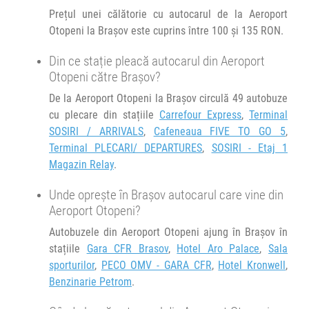
Durată:
Zile de circulație:
Autocar :
Prețul unei călătorie cu autocarul de la Aeroport
h
min
2
04
07.08.2026
Bucuresti - Iasi (22.00)
Otopeni la Brașov este cuprins între 100 și 135 RON.
Afiseaza itinerariu
Din ce stație pleacă autocarul din Aeroport
+1 zi
00:44
Brașov
PECO OMV - GARA CFR
Otopeni către Brașov?
De la Aeroport Otopeni la Brașov circulă 49 autobuze
Durată:
Zile de circulație:
cu plecare din stațiile
Carrefour Express
,
Terminal
h
min
2
04
08.08.2026
SOSIRI / ARRIVALS
,
Cafeneaua FIVE TO GO 5
,
Terminal PLECARI/ DEPARTURES
,
SOSIRI - Etaj 1
Magazin Relay
.
Unde oprește în Brașov autocarul care vine din
Aeroport Otopeni?
Autobuzele din Aeroport Otopeni ajung în Brașov în
stațiile
Gara CFR Brasov
,
Hotel Aro Palace
,
Sala
sporturilor
,
PECO OMV - GARA CFR
,
Hotel Kronwell
,
Benzinarie Petrom
.