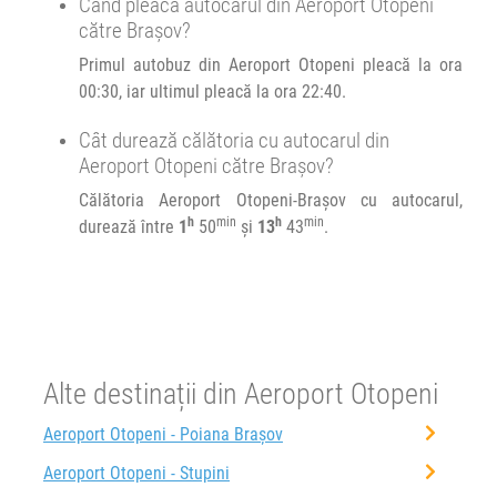
Când pleacă autocarul din Aeroport Otopeni
către Brașov?
Primul autobuz din Aeroport Otopeni pleacă la ora
00:30, iar ultimul pleacă la ora 22:40.
Cât durează călătoria cu autocarul din
Aeroport Otopeni către Brașov?
Călătoria Aeroport Otopeni-Brașov cu autocarul,
h
min
h
min
durează între
1
50
și
13
43
.
Alte destinații din Aeroport Otopeni
Aeroport Otopeni - Poiana Brașov
Aeroport Otopeni - Stupini