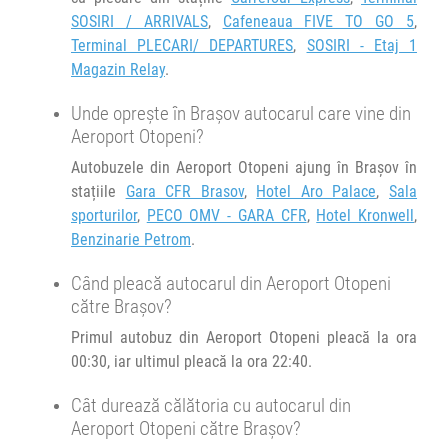
h
min
2
04
08.08.2026
SOSIRI / ARRIVALS
,
Cafeneaua FIVE TO GO 5
,
Terminal PLECARI/ DEPARTURES
,
SOSIRI - Etaj 1
Magazin Relay
.
Unde oprește în Brașov autocarul care vine din
Aeroport Otopeni?
Autobuzele din Aeroport Otopeni ajung în Brașov în
stațiile
Gara CFR Brasov
,
Hotel Aro Palace
,
Sala
sporturilor
,
PECO OMV - GARA CFR
,
Hotel Kronwell
,
Benzinarie Petrom
.
Când pleacă autocarul din Aeroport Otopeni
către Brașov?
Primul autobuz din Aeroport Otopeni pleacă la ora
00:30, iar ultimul pleacă la ora 22:40.
Cât durează călătoria cu autocarul din
Aeroport Otopeni către Brașov?