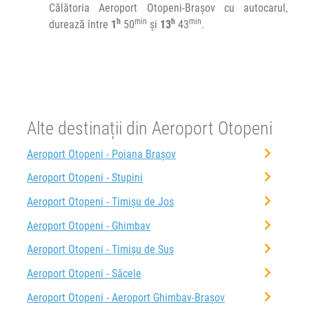
Călătoria Aeroport Otopeni-Brașov cu autocarul,
h
min
h
min
durează între
1
50
și
13
43
.
Alte destinații din Aeroport Otopeni
Aeroport Otopeni - Poiana Brașov
Aeroport Otopeni - Stupini
Aeroport Otopeni - Timișu de Jos
Aeroport Otopeni - Ghimbav
Aeroport Otopeni - Timișu de Sus
Aeroport Otopeni - Săcele
Aeroport Otopeni - Aeroport Ghimbav-Brașov